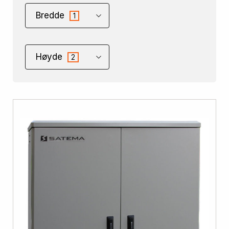
Bredde
1
Høyde
2