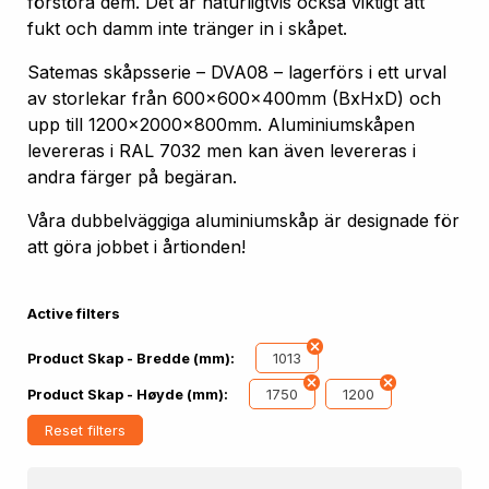
förstöra dem. Det är naturligtvis också viktigt att
fukt och damm inte tränger in i skåpet.
Satemas skåpsserie – DVA08 – lagerförs i ett urval
av storlekar från 600x600x400mm (BxHxD) och
upp till 1200x2000x800mm. Aluminiumskåpen
levereras i RAL 7032 men kan även levereras i
andra färger på begäran.
Våra dubbelväggiga aluminiumskåp är designade för
att göra jobbet i årtionden!
Active filters
1013
Product Skap - Bredde (mm):
1750
1200
Product Skap - Høyde (mm):
Reset filters