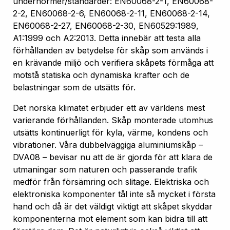
undernormer/standarder: EN60068-2-1, EN60068-
2-2, EN60068-2-6, EN60068-2-11, EN60068-2-14,
EN60068-2-27, EN60068-2-30, EN60529:1989,
A1:1999 och A2:2013. Detta innebär att testa alla
förhållanden av betydelse för skåp som används i
en krävande miljö och verifiera skåpets förmåga att
motstå statiska och dynamiska krafter och de
belastningar som de utsätts för.
Det norska klimatet erbjuder ett av världens mest
varierande förhållanden. Skåp monterade utomhus
utsätts kontinuerligt för kyla, värme, kondens och
vibrationer. Våra dubbelväggiga aluminiumskåp –
DVA08 – bevisar nu att de är gjorda för att klara de
utmaningar som naturen och passerande trafik
medför från försämring och slitage. Elektriska och
elektroniska komponenter tål inte så mycket i första
hand och då är det väldigt viktigt att skåpet skyddar
komponenterna mot element som kan bidra till att