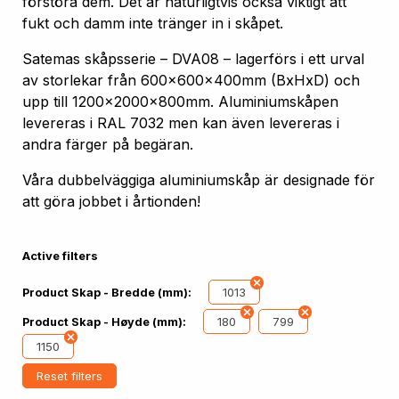
förstöra dem. Det är naturligtvis också viktigt att
fukt och damm inte tränger in i skåpet.
Satemas skåpsserie – DVA08 – lagerförs i ett urval
av storlekar från 600x600x400mm (BxHxD) och
upp till 1200x2000x800mm. Aluminiumskåpen
levereras i RAL 7032 men kan även levereras i
andra färger på begäran.
Våra dubbelväggiga aluminiumskåp är designade för
att göra jobbet i årtionden!
Active filters
1013
Product Skap - Bredde (mm):
180
799
Product Skap - Høyde (mm):
1150
Reset filters