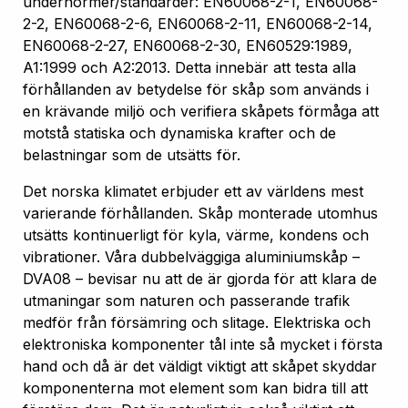
undernormer/standarder: EN60068-2-1, EN60068-
2-2, EN60068-2-6, EN60068-2-11, EN60068-2-14,
EN60068-2-27, EN60068-2-30, EN60529:1989,
A1:1999 och A2:2013. Detta innebär att testa alla
förhållanden av betydelse för skåp som används i
en krävande miljö och verifiera skåpets förmåga att
motstå statiska och dynamiska krafter och de
belastningar som de utsätts för.
Det norska klimatet erbjuder ett av världens mest
varierande förhållanden. Skåp monterade utomhus
utsätts kontinuerligt för kyla, värme, kondens och
vibrationer. Våra dubbelväggiga aluminiumskåp –
DVA08 – bevisar nu att de är gjorda för att klara de
utmaningar som naturen och passerande trafik
medför från försämring och slitage. Elektriska och
elektroniska komponenter tål inte så mycket i första
hand och då är det väldigt viktigt att skåpet skyddar
komponenterna mot element som kan bidra till att