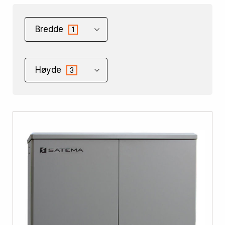
Bredde
1
Høyde
3