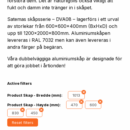
förstöra dem. Det är naturligtvis också viktigt att
fukt och damm inte tränger in i skåpet.
Satemas skåpsserie – DVA08 – lagerförs i ett urval
av storlekar från 600x600x400mm (BxHxD) och
upp till 1200x2000x800mm. Aluminiumskåpen
levereras i RAL 7032 men kan även levereras i
andra färger på begäran.
Våra dubbelväggiga aluminiumskåp är designade för
att göra jobbet i årtionden!
Active filters
1013
Product Skap - Bredde (mm):
470
600
Product Skap - Høyde (mm):
830
450
Reset filters