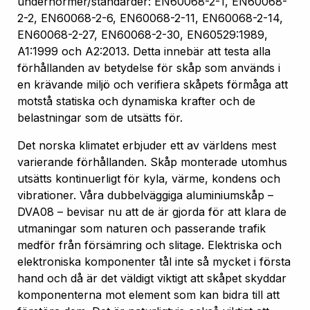
undernormer/standarder: EN60068-2-1, EN60068-
2-2, EN60068-2-6, EN60068-2-11, EN60068-2-14,
EN60068-2-27, EN60068-2-30, EN60529:1989,
A1:1999 och A2:2013. Detta innebär att testa alla
förhållanden av betydelse för skåp som används i
en krävande miljö och verifiera skåpets förmåga att
motstå statiska och dynamiska krafter och de
belastningar som de utsätts för.
Det norska klimatet erbjuder ett av världens mest
varierande förhållanden. Skåp monterade utomhus
utsätts kontinuerligt för kyla, värme, kondens och
vibrationer. Våra dubbelväggiga aluminiumskåp –
DVA08 – bevisar nu att de är gjorda för att klara de
utmaningar som naturen och passerande trafik
medför från försämring och slitage. Elektriska och
elektroniska komponenter tål inte så mycket i första
hand och då är det väldigt viktigt att skåpet skyddar
komponenterna mot element som kan bidra till att