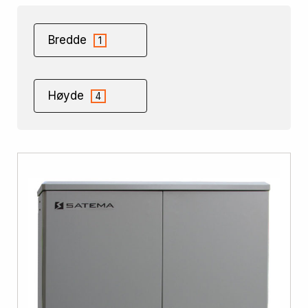
Bredde
1
Høyde
4