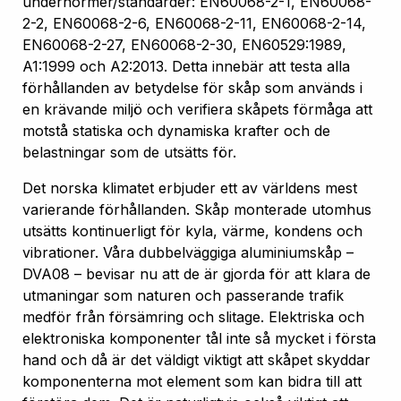
undernormer/standarder: EN60068-2-1, EN60068-
2-2, EN60068-2-6, EN60068-2-11, EN60068-2-14,
EN60068-2-27, EN60068-2-30, EN60529:1989,
A1:1999 och A2:2013. Detta innebär att testa alla
förhållanden av betydelse för skåp som används i
en krävande miljö och verifiera skåpets förmåga att
motstå statiska och dynamiska krafter och de
belastningar som de utsätts för.
Det norska klimatet erbjuder ett av världens mest
varierande förhållanden. Skåp monterade utomhus
utsätts kontinuerligt för kyla, värme, kondens och
vibrationer. Våra dubbelväggiga aluminiumskåp –
DVA08 – bevisar nu att de är gjorda för att klara de
utmaningar som naturen och passerande trafik
medför från försämring och slitage. Elektriska och
elektroniska komponenter tål inte så mycket i första
hand och då är det väldigt viktigt att skåpet skyddar
komponenterna mot element som kan bidra till att