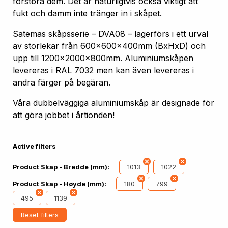
förstöra dem. Det är naturligtvis också viktigt att
fukt och damm inte tränger in i skåpet.
Satemas skåpsserie – DVA08 – lagerförs i ett urval
av storlekar från 600x600x400mm (BxHxD) och
upp till 1200x2000x800mm. Aluminiumskåpen
levereras i RAL 7032 men kan även levereras i
andra färger på begäran.
Våra dubbelväggiga aluminiumskåp är designade för
att göra jobbet i årtionden!
Active filters
1013
1022
Product Skap - Bredde (mm):
180
799
Product Skap - Høyde (mm):
495
1139
Reset filters