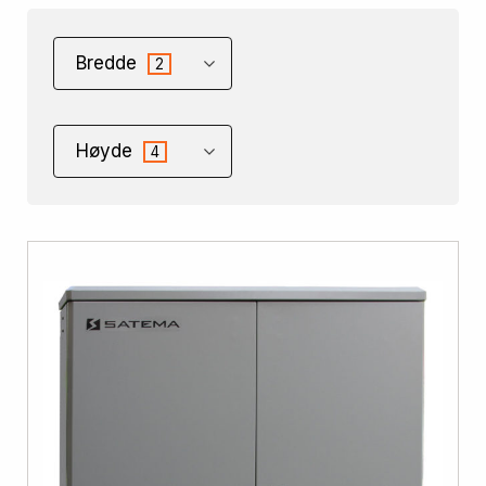
Bredde
2
Høyde
4