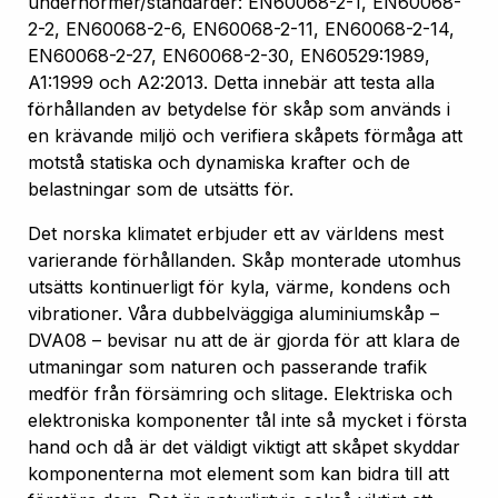
undernormer/standarder: EN60068-2-1, EN60068-
2-2, EN60068-2-6, EN60068-2-11, EN60068-2-14,
EN60068-2-27, EN60068-2-30, EN60529:1989,
A1:1999 och A2:2013. Detta innebär att testa alla
förhållanden av betydelse för skåp som används i
en krävande miljö och verifiera skåpets förmåga att
motstå statiska och dynamiska krafter och de
belastningar som de utsätts för.
Det norska klimatet erbjuder ett av världens mest
varierande förhållanden. Skåp monterade utomhus
utsätts kontinuerligt för kyla, värme, kondens och
vibrationer. Våra dubbelväggiga aluminiumskåp –
DVA08 – bevisar nu att de är gjorda för att klara de
utmaningar som naturen och passerande trafik
medför från försämring och slitage. Elektriska och
elektroniska komponenter tål inte så mycket i första
hand och då är det väldigt viktigt att skåpet skyddar
komponenterna mot element som kan bidra till att