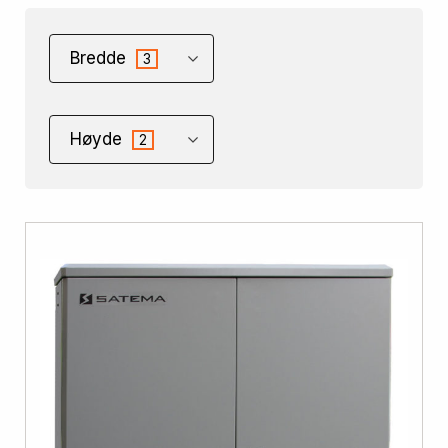
Bredde
3
Høyde
2