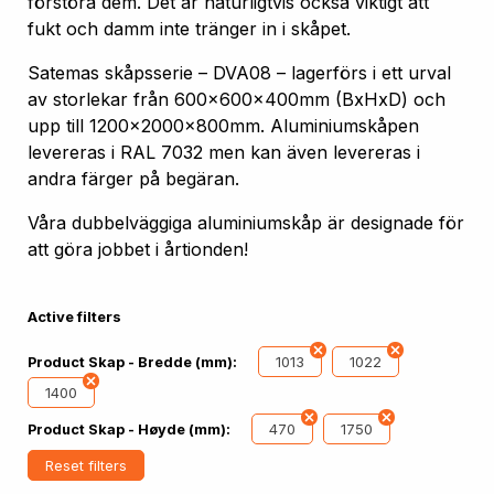
förstöra dem. Det är naturligtvis också viktigt att
fukt och damm inte tränger in i skåpet.
Satemas skåpsserie – DVA08 – lagerförs i ett urval
av storlekar från 600x600x400mm (BxHxD) och
upp till 1200x2000x800mm. Aluminiumskåpen
levereras i RAL 7032 men kan även levereras i
andra färger på begäran.
Våra dubbelväggiga aluminiumskåp är designade för
att göra jobbet i årtionden!
Active filters
1013
1022
Product Skap - Bredde (mm):
1400
470
1750
Product Skap - Høyde (mm):
Reset filters