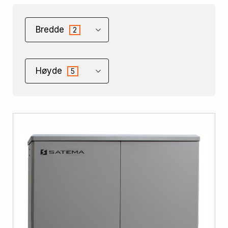
Bredde
2
Høyde
5