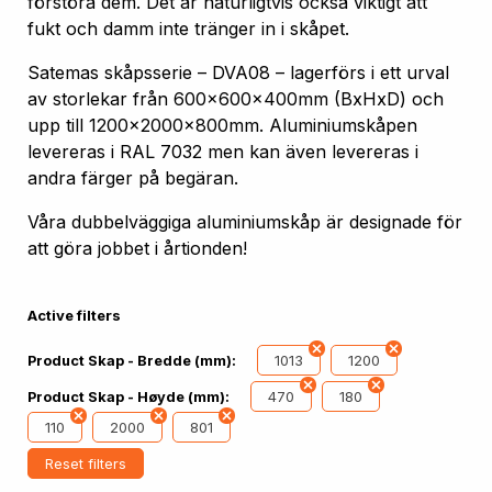
förstöra dem. Det är naturligtvis också viktigt att
fukt och damm inte tränger in i skåpet.
Satemas skåpsserie – DVA08 – lagerförs i ett urval
av storlekar från 600x600x400mm (BxHxD) och
upp till 1200x2000x800mm. Aluminiumskåpen
levereras i RAL 7032 men kan även levereras i
andra färger på begäran.
Våra dubbelväggiga aluminiumskåp är designade för
att göra jobbet i årtionden!
Active filters
1013
1200
Product Skap - Bredde (mm):
470
180
Product Skap - Høyde (mm):
110
2000
801
Reset filters