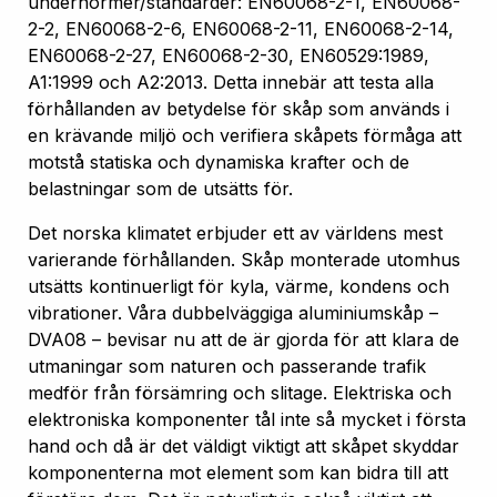
undernormer/standarder: EN60068-2-1, EN60068-
2-2, EN60068-2-6, EN60068-2-11, EN60068-2-14,
EN60068-2-27, EN60068-2-30, EN60529:1989,
A1:1999 och A2:2013. Detta innebär att testa alla
förhållanden av betydelse för skåp som används i
en krävande miljö och verifiera skåpets förmåga att
motstå statiska och dynamiska krafter och de
belastningar som de utsätts för.
Det norska klimatet erbjuder ett av världens mest
varierande förhållanden. Skåp monterade utomhus
utsätts kontinuerligt för kyla, värme, kondens och
vibrationer. Våra dubbelväggiga aluminiumskåp –
DVA08 – bevisar nu att de är gjorda för att klara de
utmaningar som naturen och passerande trafik
medför från försämring och slitage. Elektriska och
elektroniska komponenter tål inte så mycket i första
hand och då är det väldigt viktigt att skåpet skyddar
komponenterna mot element som kan bidra till att