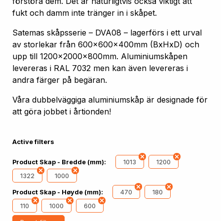
förstöra dem. Det är naturligtvis också viktigt att
fukt och damm inte tränger in i skåpet.
Satemas skåpsserie – DVA08 – lagerförs i ett urval
av storlekar från 600x600x400mm (BxHxD) och
upp till 1200x2000x800mm. Aluminiumskåpen
levereras i RAL 7032 men kan även levereras i
andra färger på begäran.
Våra dubbelväggiga aluminiumskåp är designade för
att göra jobbet i årtionden!
Active filters
1013
1200
Product Skap - Bredde (mm):
1322
1000
470
180
Product Skap - Høyde (mm):
110
1000
600