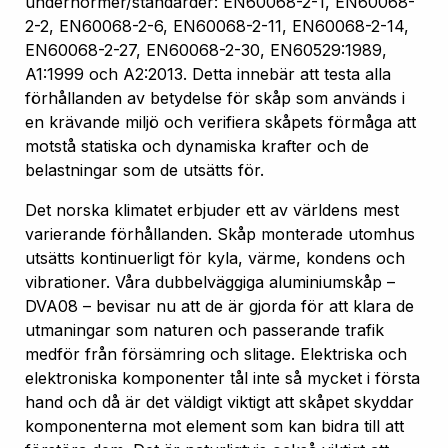
undernormer/standarder: EN60068-2-1, EN60068-
2-2, EN60068-2-6, EN60068-2-11, EN60068-2-14,
EN60068-2-27, EN60068-2-30, EN60529:1989,
A1:1999 och A2:2013. Detta innebär att testa alla
förhållanden av betydelse för skåp som används i
en krävande miljö och verifiera skåpets förmåga att
motstå statiska och dynamiska krafter och de
belastningar som de utsätts för.
Det norska klimatet erbjuder ett av världens mest
varierande förhållanden. Skåp monterade utomhus
utsätts kontinuerligt för kyla, värme, kondens och
vibrationer. Våra dubbelväggiga aluminiumskåp –
DVA08 – bevisar nu att de är gjorda för att klara de
utmaningar som naturen och passerande trafik
medför från försämring och slitage. Elektriska och
elektroniska komponenter tål inte så mycket i första
hand och då är det väldigt viktigt att skåpet skyddar
komponenterna mot element som kan bidra till att