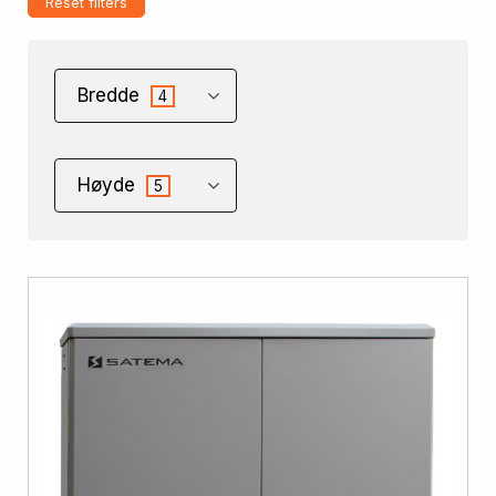
Reset filters
Bredde
4
Høyde
5