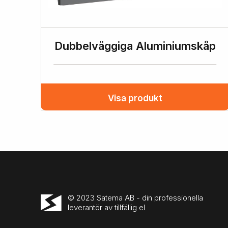
Dubbelväggiga Aluminiumskåp
Visa produkt
© 2023 Satema AB - din professionella
leverantör av tillfällig el