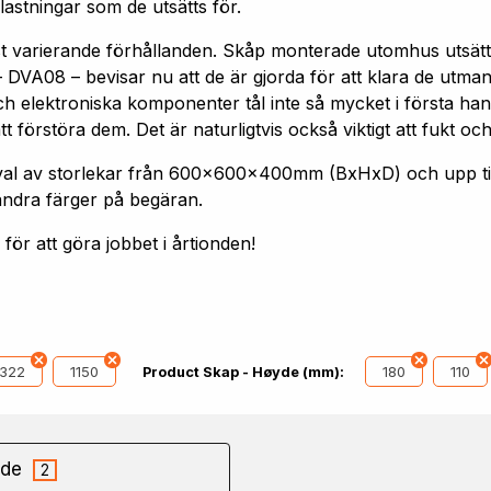
astningar som de utsätts för.
st varierande förhållanden. Skåp monterade utomhus utsätt
 DVA08 – bevisar nu att de är gjorda för att klara de utm
h elektroniska komponenter tål inte så mycket i första hand
förstöra dem. Det är naturligtvis också viktigt att fukt och
 urval av storlekar från 600x600x400mm (BxHxD) och upp
andra färger på begäran.
ör att göra jobbet i årtionden!
1322
1150
180
110
Product Skap - Høyde (mm):
de
2