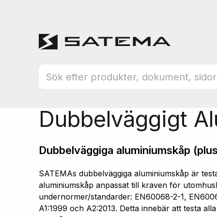
Hem
Produktsortiment
Aluminiumskåp
Dubbelväggigt A
Dubbelväggiga aluminiumskåp (plus
SATEMAs dubbelväggiga aluminiumskåp är testad
aluminiumskåp anpassat till kraven för utomhusb
undernormer/standarder: EN60068-2-1, EN600
A1:1999 och A2:2013. Detta innebär att testa all