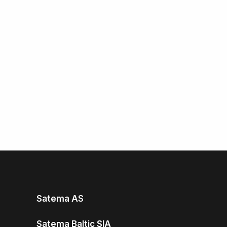
Satema AS
Satema Baltic SIA