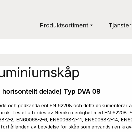
Produktsortiment
Tjänster
luminiumskåp
 horisontellt delade) Typ DVA 08
e och godkända enl EN 62208 och detta dokumenterar att 
ruk. Testet utfördes av Nemko i enlighet med EN 62208. Sk
68-2-2, EN60068-2-6, EN60068-2-11, EN60068-2-14, EN6
a förhållanden av betydelse för skåp som används i en kräv