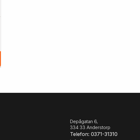
Depågatan 6,
334 33 Anderstorp
Telefon: 0371-31310