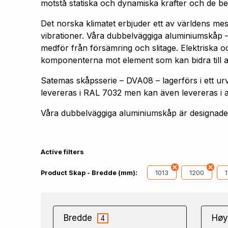
motstå statiska och dynamiska krafter och de bel
Det norska klimatet erbjuder ett av världens me
vibrationer. Våra dubbelväggiga aluminiumskåp –
medför från försämring och slitage. Elektriska oc
komponenterna mot element som kan bidra till att 
Satemas skåpsserie – DVA08 – lagerförs i ett
levereras i RAL 7032 men kan även levereras i 
Våra dubbelväggiga aluminiumskåp är designade f
Active filters
1013
1200
Product Skap - Bredde (mm):
Bredde
Høy
4