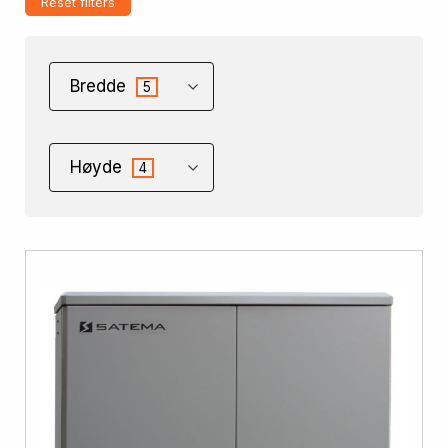
Reset filters
Bredde
5
Høyde
4