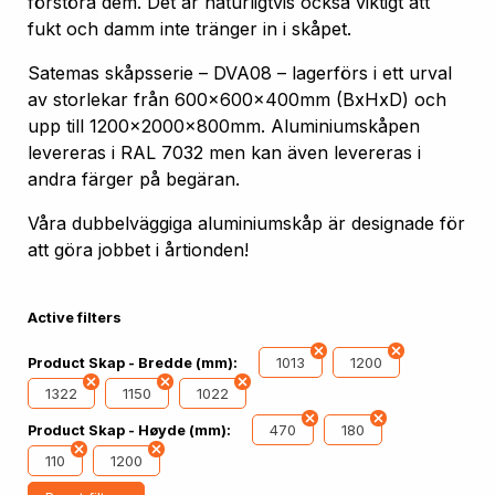
förstöra dem. Det är naturligtvis också viktigt att
fukt och damm inte tränger in i skåpet.
Satemas skåpsserie – DVA08 – lagerförs i ett urval
av storlekar från 600x600x400mm (BxHxD) och
upp till 1200x2000x800mm. Aluminiumskåpen
levereras i RAL 7032 men kan även levereras i
andra färger på begäran.
Våra dubbelväggiga aluminiumskåp är designade för
att göra jobbet i årtionden!
Active filters
1013
1200
Product Skap - Bredde (mm):
1322
1150
1022
470
180
Product Skap - Høyde (mm):
110
1200