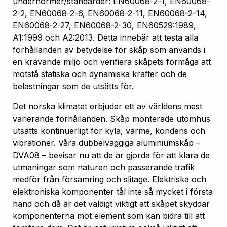
undernormer/standarder: EN60068-2-1, EN60068-
2-2, EN60068-2-6, EN60068-2-11, EN60068-2-14,
EN60068-2-27, EN60068-2-30, EN60529:1989,
A1:1999 och A2:2013. Detta innebär att testa alla
förhållanden av betydelse för skåp som används i
en krävande miljö och verifiera skåpets förmåga att
motstå statiska och dynamiska krafter och de
belastningar som de utsätts för.
Det norska klimatet erbjuder ett av världens mest
varierande förhållanden. Skåp monterade utomhus
utsätts kontinuerligt för kyla, värme, kondens och
vibrationer. Våra dubbelväggiga aluminiumskåp –
DVA08 – bevisar nu att de är gjorda för att klara de
utmaningar som naturen och passerande trafik
medför från försämring och slitage. Elektriska och
elektroniska komponenter tål inte så mycket i första
hand och då är det väldigt viktigt att skåpet skyddar
komponenterna mot element som kan bidra till att