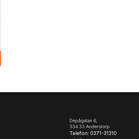
Depågatan 6,
334 33 Anderstorp
Telefon: 0371-31310