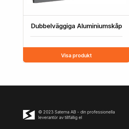
Dubbelväggiga Aluminiumskåp
Visa produkt
© 2023 Satema AB - din professionella
leverantör av tillfällig el