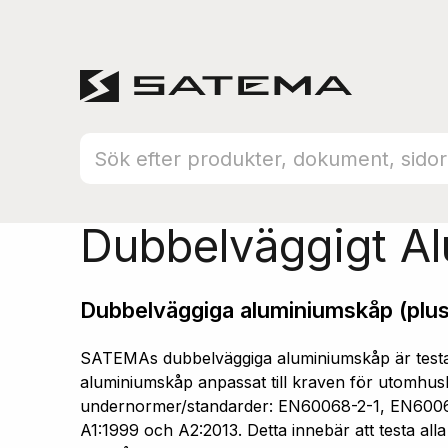
Hem
Produktsortiment
Aluminiumskåp
Dubbelväggigt A
Dubbelväggiga aluminiumskåp (plus
SATEMAs dubbelväggiga aluminiumskåp är testad
aluminiumskåp anpassat till kraven för utomhusb
undernormer/standarder: EN60068-2-1, EN600
A1:1999 och A2:2013. Detta innebär att testa all