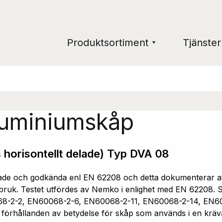
Produktsortiment
Tjänster
luminiumskåp
 horisontellt delade) Typ DVA 08
e och godkända enl EN 62208 och detta dokumenterar att 
ruk. Testet utfördes av Nemko i enlighet med EN 62208. Sk
68-2-2, EN60068-2-6, EN60068-2-11, EN60068-2-14, EN6
a förhållanden av betydelse för skåp som används i en kräv