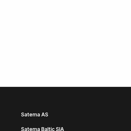
Satema AS
Satema Baltic SIA