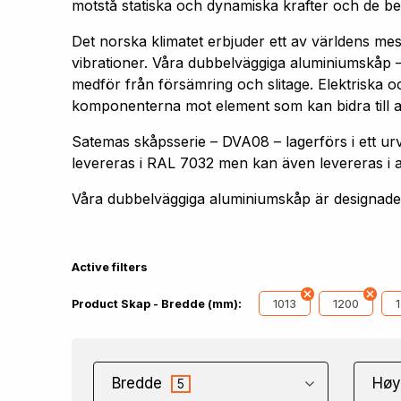
motstå statiska och dynamiska krafter och de bel
Det norska klimatet erbjuder ett av världens me
vibrationer. Våra dubbelväggiga aluminiumskåp –
medför från försämring och slitage. Elektriska oc
komponenterna mot element som kan bidra till att 
Satemas skåpsserie – DVA08 – lagerförs i ett
levereras i RAL 7032 men kan även levereras i 
Våra dubbelväggiga aluminiumskåp är designade f
Active filters
1013
1200
Product Skap - Bredde (mm):
Bredde
Høy
5