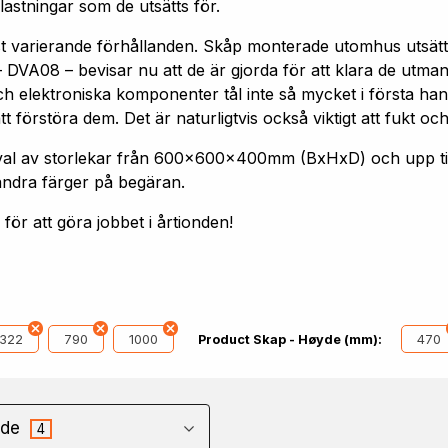
astningar som de utsätts för.
st varierande förhållanden. Skåp monterade utomhus utsätt
 DVA08 – bevisar nu att de är gjorda för att klara de utm
h elektroniska komponenter tål inte så mycket i första hand
förstöra dem. Det är naturligtvis också viktigt att fukt och
 urval av storlekar från 600x600x400mm (BxHxD) och upp
andra färger på begäran.
ör att göra jobbet i årtionden!
1322
790
1000
470
Product Skap - Høyde (mm):
de
4