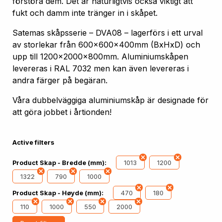
förstöra dem. Det är naturligtvis också viktigt att
fukt och damm inte tränger in i skåpet.
Satemas skåpsserie – DVA08 – lagerförs i ett urval
av storlekar från 600x600x400mm (BxHxD) och
upp till 1200x2000x800mm. Aluminiumskåpen
levereras i RAL 7032 men kan även levereras i
andra färger på begäran.
Våra dubbelväggiga aluminiumskåp är designade för
att göra jobbet i årtionden!
Active filters
1013
1200
Product Skap - Bredde (mm):
1322
790
1000
470
180
Product Skap - Høyde (mm):
110
1000
550
2000