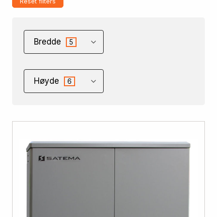
Reset filters
Bredde
5
Høyde
6