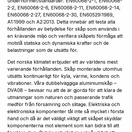
undernormer/standarder: EN60068-2-1, EN60068-
2-2, EN60068-2-6, EN60068-2-11, EN60068-2-14,
EN60068-2-27, EN60068-2-30, EN60529:1989,
A1:1999 och A2:2013. Detta innebär att testa alla
förhållanden av betydelse för skåp som används i
en krävande miljö och verifiera skåpets förmåga att
motstå statiska och dynamiska krafter och de
belastningar som de utsätts för.
Det norska klimatet erbjuder ett av världens mest
varierande förhållanden. Skåp monterade utomhus
utsätts kontinuerligt för kyla, värme, kondens och
vibrationer. Våra dubbelväggiga aluminiumskåp –
DVA08 – bevisar nu att de är gjorda för att klara de
utmaningar som naturen och passerande trafik
medför från försämring och slitage. Elektriska och
elektroniska komponenter tål inte så mycket i första
hand och då är det väldigt viktigt att skåpet skyddar
komponenterna mot element som kan bidra till att