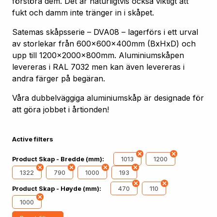
förstöra dem. Det är naturligtvis också viktigt att
fukt och damm inte tränger in i skåpet.
Satemas skåpsserie – DVA08 – lagerförs i ett urval
av storlekar från 600x600x400mm (BxHxD) och
upp till 1200x2000x800mm. Aluminiumskåpen
levereras i RAL 7032 men kan även levereras i
andra färger på begäran.
Våra dubbelväggiga aluminiumskåp är designade för
att göra jobbet i årtionden!
Active filters
1013
1200
Product Skap - Bredde (mm):
1322
790
1000
193
470
110
Product Skap - Høyde (mm):
1000