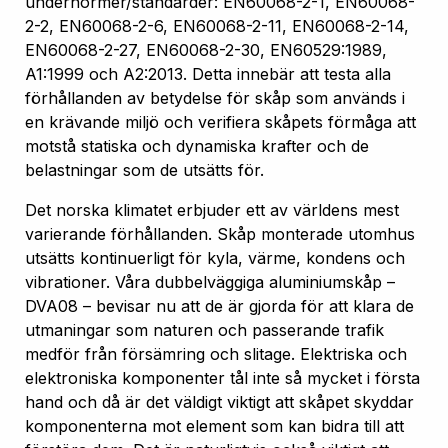
undernormer/standarder: EN60068-2-1, EN60068-
2-2, EN60068-2-6, EN60068-2-11, EN60068-2-14,
EN60068-2-27, EN60068-2-30, EN60529:1989,
A1:1999 och A2:2013. Detta innebär att testa alla
förhållanden av betydelse för skåp som används i
en krävande miljö och verifiera skåpets förmåga att
motstå statiska och dynamiska krafter och de
belastningar som de utsätts för.
Det norska klimatet erbjuder ett av världens mest
varierande förhållanden. Skåp monterade utomhus
utsätts kontinuerligt för kyla, värme, kondens och
vibrationer. Våra dubbelväggiga aluminiumskåp –
DVA08 – bevisar nu att de är gjorda för att klara de
utmaningar som naturen och passerande trafik
medför från försämring och slitage. Elektriska och
elektroniska komponenter tål inte så mycket i första
hand och då är det väldigt viktigt att skåpet skyddar
komponenterna mot element som kan bidra till att