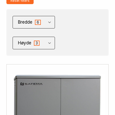
Reset filters
Bredde
6
Høyde
3