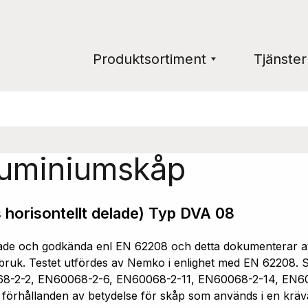
Produktsortiment
Tjänster
luminiumskåp
 horisontellt delade) Typ DVA 08
e och godkända enl EN 62208 och detta dokumenterar att 
ruk. Testet utfördes av Nemko i enlighet med EN 62208. Sk
68-2-2, EN60068-2-6, EN60068-2-11, EN60068-2-14, EN6
a förhållanden av betydelse för skåp som används i en kräv