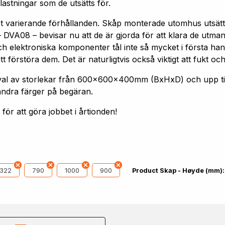
astningar som de utsätts för.
st varierande förhållanden. Skåp monterade utomhus utsätt
 DVA08 – bevisar nu att de är gjorda för att klara de utm
h elektroniska komponenter tål inte så mycket i första hand
förstöra dem. Det är naturligtvis också viktigt att fukt och
 urval av storlekar från 600x600x400mm (BxHxD) och upp
andra färger på begäran.
ör att göra jobbet i årtionden!
1322
790
1000
900
Product Skap - Høyde (mm):