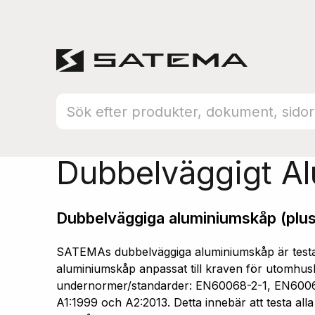
Hem
Produktsortiment
Aluminiumskåp
Dubbelväggigt A
Dubbelväggiga aluminiumskåp (plus
SATEMAs dubbelväggiga aluminiumskåp är testad
aluminiumskåp anpassat till kraven för utomhusb
undernormer/standarder: EN60068-2-1, EN600
A1:1999 och A2:2013. Detta innebär att testa all