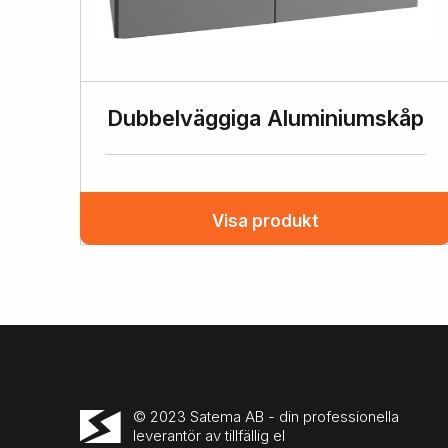
Dubbelväggiga Aluminiumskåp
Visa produkt
© 2023 Satema AB - din professionella
leverantör av tillfällig el