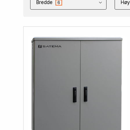
Bredde
Høy
6