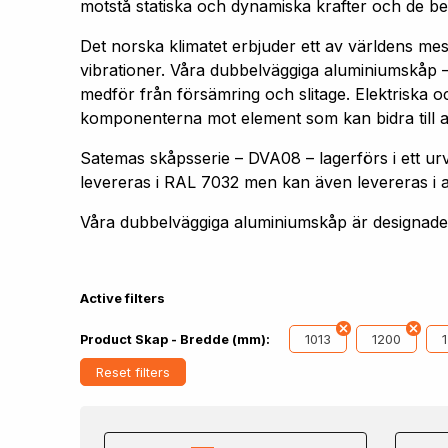
motstå statiska och dynamiska krafter och de bel
Det norska klimatet erbjuder ett av världens me
vibrationer. Våra dubbelväggiga aluminiumskåp –
medför från försämring och slitage. Elektriska oc
komponenterna mot element som kan bidra till att 
Satemas skåpsserie – DVA08 – lagerförs i ett
levereras i RAL 7032 men kan även levereras i 
Våra dubbelväggiga aluminiumskåp är designade f
Active filters
1013
1200
Product Skap - Bredde (mm):
Reset filters