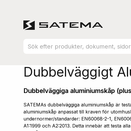
Hem
Produktsortiment
Aluminiumskåp
Dubbelväggigt A
Dubbelväggiga aluminiumskåp (plus
SATEMAs dubbelväggiga aluminiumskåp är testad
aluminiumskåp anpassat till kraven för utomhusb
undernormer/standarder: EN60068-2-1, EN600
A1:1999 och A2:2013. Detta innebär att testa all