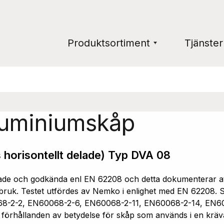
Produktsortiment
Tjänster
luminiumskåp
 horisontellt delade) Typ DVA 08
e och godkända enl EN 62208 och detta dokumenterar att 
ruk. Testet utfördes av Nemko i enlighet med EN 62208. Sk
68-2-2, EN60068-2-6, EN60068-2-11, EN60068-2-14, EN6
a förhållanden av betydelse för skåp som används i en kräv