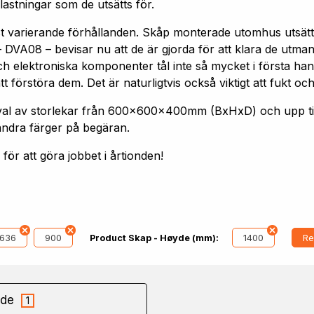
astningar som de utsätts för.
st varierande förhållanden. Skåp monterade utomhus utsätt
 DVA08 – bevisar nu att de är gjorda för att klara de utm
h elektroniska komponenter tål inte så mycket i första hand
förstöra dem. Det är naturligtvis också viktigt att fukt och
 urval av storlekar från 600x600x400mm (BxHxD) och upp
andra färger på begäran.
ör att göra jobbet i årtionden!
1636
900
1400
Re
Product Skap - Høyde (mm):
de
1