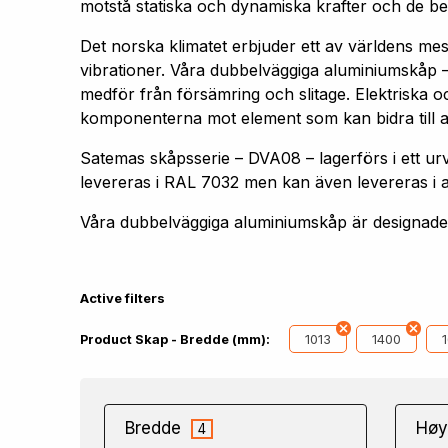
motstå statiska och dynamiska krafter och de bel
Det norska klimatet erbjuder ett av världens me
vibrationer. Våra dubbelväggiga aluminiumskåp –
medför från försämring och slitage. Elektriska oc
komponenterna mot element som kan bidra till att 
Satemas skåpsserie – DVA08 – lagerförs i ett
levereras i RAL 7032 men kan även levereras i 
Våra dubbelväggiga aluminiumskåp är designade f
Active filters
1013
1400
Product Skap - Bredde (mm):
Bredde
Høy
4