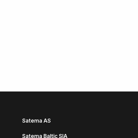
Satema AS
Satema Baltic SIA