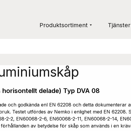
Produktsortiment
Tjänster
luminiumskåp
 horisontellt delade) Typ DVA 08
e och godkända enl EN 62208 och detta dokumenterar att 
ruk. Testet utfördes av Nemko i enlighet med EN 62208. Sk
68-2-2, EN60068-2-6, EN60068-2-11, EN60068-2-14, EN6
a förhållanden av betydelse för skåp som används i en kräv