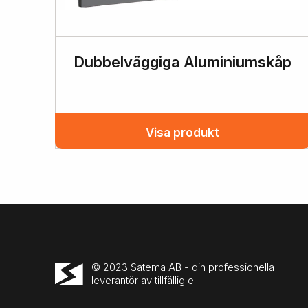
Dubbelväggiga Aluminiumskåp
Visa produkt
© 2023 Satema AB - din professionella
leverantör av tillfällig el