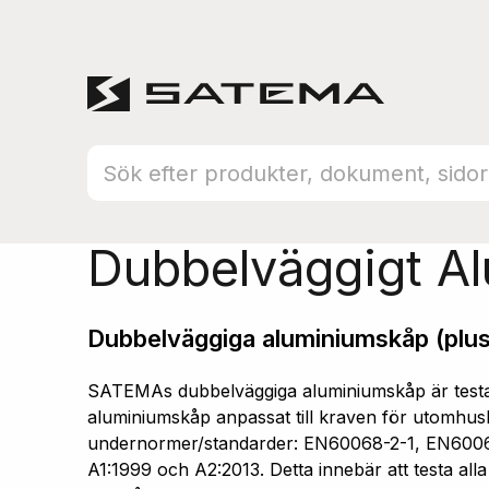
Hem
Produktsortiment
Aluminiumskåp
Dubbelväggigt A
Dubbelväggiga aluminiumskåp (plus
SATEMAs dubbelväggiga aluminiumskåp är testad
aluminiumskåp anpassat till kraven för utomhusb
undernormer/standarder: EN60068-2-1, EN600
A1:1999 och A2:2013. Detta innebär att testa all