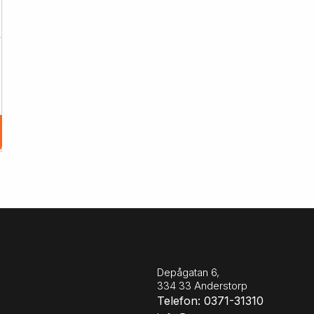
Depågatan 6,
334 33 Anderstorp
Telefon: 0371-31310