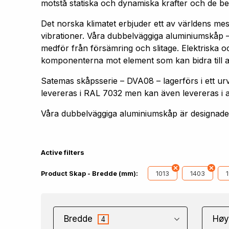
motstå statiska och dynamiska krafter och de bel
Det norska klimatet erbjuder ett av världens me
vibrationer. Våra dubbelväggiga aluminiumskåp –
medför från försämring och slitage. Elektriska oc
komponenterna mot element som kan bidra till att 
Satemas skåpsserie – DVA08 – lagerförs i ett
levereras i RAL 7032 men kan även levereras i 
Våra dubbelväggiga aluminiumskåp är designade f
Active filters
1013
1403
Product Skap - Bredde (mm):
Bredde
Høy
4