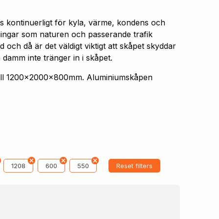
s kontinuerligt för kyla, värme, kondens och
aningar som naturen och passerande trafik
 och då är det väldigt viktigt att skåpet skyddar
 damm inte tränger in i skåpet.
 till 1200x2000x800mm. Aluminiumskåpen
1208
600
550
Reset filters