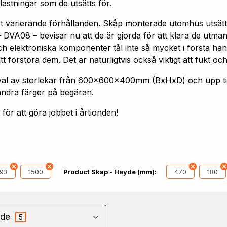
astningar som de utsätts för.
st varierande förhållanden. Skåp monterade utomhus utsätt
 DVA08 – bevisar nu att de är gjorda för att klara de utm
h elektroniska komponenter tål inte så mycket i första hand
förstöra dem. Det är naturligtvis också viktigt att fukt och
 urval av storlekar från 600x600x400mm (BxHxD) och upp
andra färger på begäran.
ör att göra jobbet i årtionden!
193
1500
470
180
Product Skap - Høyde (mm):
de
5