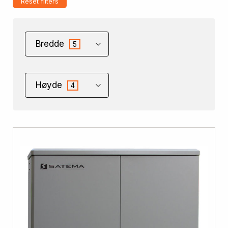
Reset filters
Bredde
5
Høyde
4