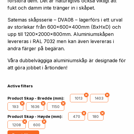
förstöra dem. Det är naturligtvis också viktigt att
fukt och damm inte tränger in i skåpet.
Satemas skåpsserie – DVA08 – lagerförs i ett urval
av storlekar från 600x600x400mm (BxHxD) och
upp till 1200x2000x800mm. Aluminiumskåpen
levereras i RAL 7032 men kan även levereras i
andra färger på begäran.
Våra dubbelväggiga aluminiumskåp är designade för
att göra jobbet i årtionden!
Active filters
1013
1403
Product Skap - Bredde (mm):
193
1636
1150
470
180
Product Skap - Høyde (mm):
1208
600