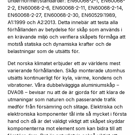
undernormer/standarder: EN60068-2-1, EN60068-
2-2, EN60068-2-6, EN60068-2-11, EN60068-2-14,
EN60068-2-27, EN60068-2-30, EN60529:1989,
A1:1999 och A2:2013. Detta innebär att testa alla
förhållanden av betydelse för skåp som används i
en krävande miljö och verifiera skåpets förmåga att
motstå statiska och dynamiska krafter och de
belastningar som de utsätts för.
Det norska klimatet erbjuder ett av världens mest
varierande förhållanden. Skåp monterade utomhus
utsätts kontinuerligt för kyla, värme, kondens och
vibrationer. Våra dubbelväggiga aluminiumskåp –
DVA08 – bevisar nu att de är gjorda för att klara de
utmaningar som naturen och passerande trafik
medför från försämring och slitage. Elektriska och
elektroniska komponenter tål inte så mycket i första
hand och då är det väldigt viktigt att skåpet skyddar
komponenterna mot element som kan bidra till att