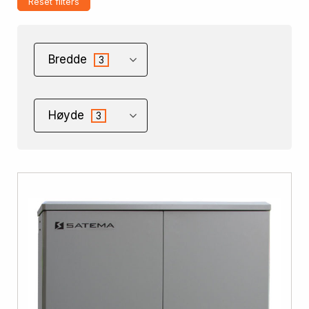
Reset filters
Bredde
3
Høyde
3