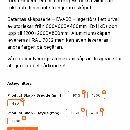
förstöra dem. Det är naturligtvis också viktigt att
fukt och damm inte tränger in i skåpet.
Satemas skåpsserie – DVA08 – lagerförs i ett urval
av storlekar från 600x600x400mm (BxHxD) och
upp till 1200x2000x800mm. Aluminiumskåpen
levereras i RAL 7032 men kan även levereras i
andra färger på begäran.
Våra dubbelväggiga aluminiumskåp är designade för
att göra jobbet i årtionden!
Active filters
1013
1500
Product Skap - Bredde (mm):
430
1750
450
Product Skap - Høyde (mm):
1200