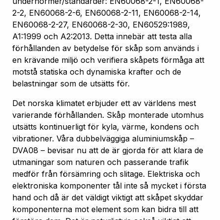
undernormer/standarder: EN60068-2-1, EN60068-
2-2, EN60068-2-6, EN60068-2-11, EN60068-2-14,
EN60068-2-27, EN60068-2-30, EN60529:1989,
A1:1999 och A2:2013. Detta innebär att testa alla
förhållanden av betydelse för skåp som används i
en krävande miljö och verifiera skåpets förmåga att
motstå statiska och dynamiska krafter och de
belastningar som de utsätts för.
Det norska klimatet erbjuder ett av världens mest
varierande förhållanden. Skåp monterade utomhus
utsätts kontinuerligt för kyla, värme, kondens och
vibrationer. Våra dubbelväggiga aluminiumskåp –
DVA08 – bevisar nu att de är gjorda för att klara de
utmaningar som naturen och passerande trafik
medför från försämring och slitage. Elektriska och
elektroniska komponenter tål inte så mycket i första
hand och då är det väldigt viktigt att skåpet skyddar
komponenterna mot element som kan bidra till att