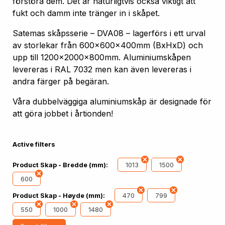
förstöra dem. Det är naturligtvis också viktigt att
fukt och damm inte tränger in i skåpet.
Satemas skåpsserie – DVA08 – lagerförs i ett urval
av storlekar från 600x600x400mm (BxHxD) och
upp till 1200x2000x800mm. Aluminiumskåpen
levereras i RAL 7032 men kan även levereras i
andra färger på begäran.
Våra dubbelväggiga aluminiumskåp är designade för
att göra jobbet i årtionden!
Active filters
1013
1500
Product Skap - Bredde (mm):
600
470
799
Product Skap - Høyde (mm):
550
1000
1480