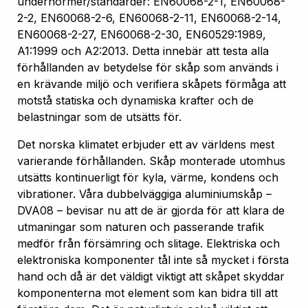
undernormer/standarder: EN60068-2-1, EN60068-
2-2, EN60068-2-6, EN60068-2-11, EN60068-2-14,
EN60068-2-27, EN60068-2-30, EN60529:1989,
A1:1999 och A2:2013. Detta innebär att testa alla
förhållanden av betydelse för skåp som används i
en krävande miljö och verifiera skåpets förmåga att
motstå statiska och dynamiska krafter och de
belastningar som de utsätts för.
Det norska klimatet erbjuder ett av världens mest
varierande förhållanden. Skåp monterade utomhus
utsätts kontinuerligt för kyla, värme, kondens och
vibrationer. Våra dubbelväggiga aluminiumskåp –
DVA08 – bevisar nu att de är gjorda för att klara de
utmaningar som naturen och passerande trafik
medför från försämring och slitage. Elektriska och
elektroniska komponenter tål inte så mycket i första
hand och då är det väldigt viktigt att skåpet skyddar
komponenterna mot element som kan bidra till att