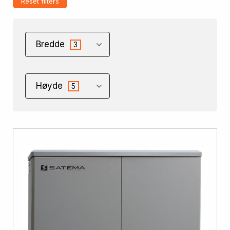
Reset filters
Bredde
3
Høyde
5