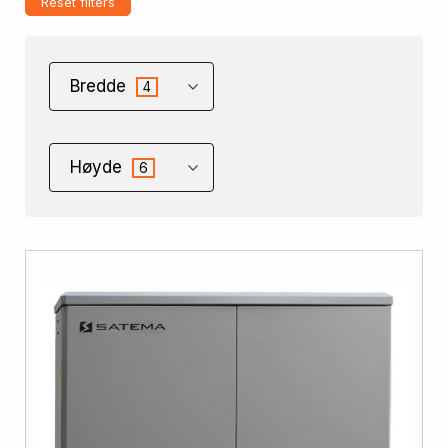
Reset filters
Bredde
4
Høyde
6