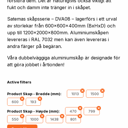
förstöra dem. Det är naturligtvis också viktigt att
fukt och damm inte tränger in i skåpet.
Satemas skåpsserie – DVA08 – lagerförs i ett urval
av storlekar från 600x600x400mm (BxHxD) och
upp till 1200x2000x800mm. Aluminiumskåpen
levereras i RAL 7032 men kan även levereras i
andra färger på begäran.
Våra dubbelväggiga aluminiumskåp är designade för
att göra jobbet i årtionden!
Active filters
1013
1500
Product Skap - Bredde (mm):
600
193
470
799
Product Skap - Høyde (mm):
550
1000
1438
801