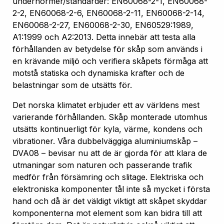
undernormer/standarder: EN60068-2-1, EN60068-
2-2, EN60068-2-6, EN60068-2-11, EN60068-2-14,
EN60068-2-27, EN60068-2-30, EN60529:1989,
A1:1999 och A2:2013. Detta innebär att testa alla
förhållanden av betydelse för skåp som används i
en krävande miljö och verifiera skåpets förmåga att
motstå statiska och dynamiska krafter och de
belastningar som de utsätts för.
Det norska klimatet erbjuder ett av världens mest
varierande förhållanden. Skåp monterade utomhus
utsätts kontinuerligt för kyla, värme, kondens och
vibrationer. Våra dubbelväggiga aluminiumskåp –
DVA08 – bevisar nu att de är gjorda för att klara de
utmaningar som naturen och passerande trafik
medför från försämring och slitage. Elektriska och
elektroniska komponenter tål inte så mycket i första
hand och då är det väldigt viktigt att skåpet skyddar
komponenterna mot element som kan bidra till att