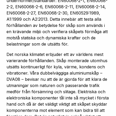
undernormer/standarder: EN60068-2-1, EN60068-
2-2, EN60068-2-6, EN60068-2-11, EN60068-2-14,
EN60068-2-27, EN60068-2-30, EN60529:1989,
A1:1999 och A2:2013. Detta innebär att testa alla
förhållanden av betydelse för skåp som används i
en krävande miljö och verifiera skåpets förmåga att
motstå statiska och dynamiska krafter och de
belastningar som de utsätts för.
Det norska klimatet erbjuder ett av världens mest
varierande förhållanden. Skåp monterade utomhus
utsätts kontinuerligt för kyla, värme, kondens och
vibrationer. Våra dubbelväggiga aluminiumskåp –
DVA08 – bevisar nu att de är gjorda för att klara de
utmaningar som naturen och passerande trafik
medför från försämring och slitage. Elektriska och
elektroniska komponenter tål inte så mycket i första
hand och då är det väldigt viktigt att skåpet skyddar
komponenterna mot element som kan bidra till att