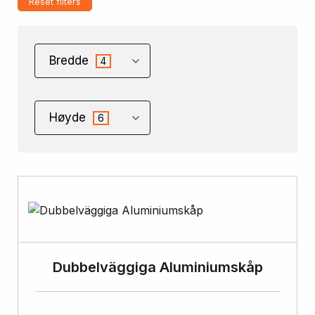
Reset filters
Bredde
4
Høyde
6
Dubbelväggiga Aluminiumskåp