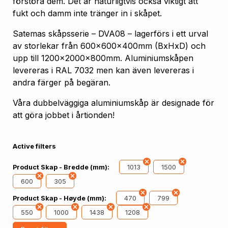
förstöra dem. Det är naturligtvis också viktigt att
fukt och damm inte tränger in i skåpet.
Satemas skåpsserie – DVA08 – lagerförs i ett urval
av storlekar från 600x600x400mm (BxHxD) och
upp till 1200x2000x800mm. Aluminiumskåpen
levereras i RAL 7032 men kan även levereras i
andra färger på begäran.
Våra dubbelväggiga aluminiumskåp är designade för
att göra jobbet i årtionden!
Active filters
1013
1500
Product Skap - Bredde (mm):
600
305
470
799
Product Skap - Høyde (mm):
550
1000
1438
1208