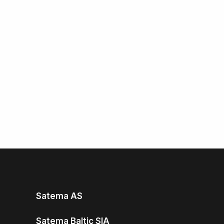
Satema AS
Satema Baltic SIA