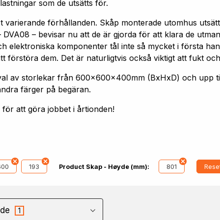
astningar som de utsätts för.
st varierande förhållanden. Skåp monterade utomhus utsätt
 DVA08 – bevisar nu att de är gjorda för att klara de utm
h elektroniska komponenter tål inte så mycket i första hand
förstöra dem. Det är naturligtvis också viktigt att fukt och
 urval av storlekar från 600x600x400mm (BxHxD) och upp
andra färger på begäran.
ör att göra jobbet i årtionden!
600
193
801
Reset
Product Skap - Høyde (mm):
de
1