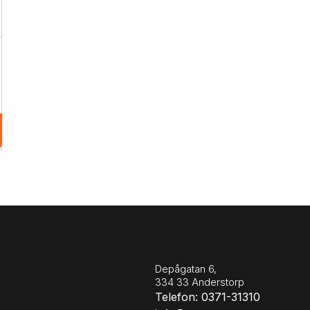
Depågatan 6,
334 33 Anderstorp
Telefon: 0371-31310