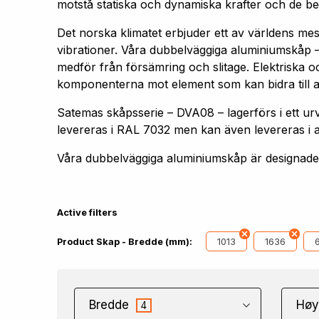
motstå statiska och dynamiska krafter och de bel
Det norska klimatet erbjuder ett av världens me
vibrationer. Våra dubbelväggiga aluminiumskåp –
medför från försämring och slitage. Elektriska oc
komponenterna mot element som kan bidra till att 
Satemas skåpsserie – DVA08 – lagerförs i ett
levereras i RAL 7032 men kan även levereras i 
Våra dubbelväggiga aluminiumskåp är designade f
Active filters
1013
1636
Product Skap - Bredde (mm):
Bredde
Høy
4