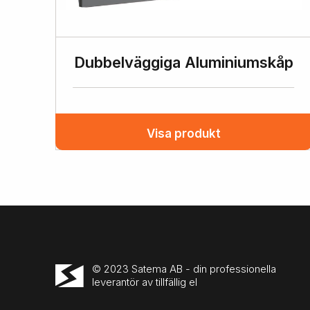
Dubbelväggiga Aluminiumskåp
Visa produkt
© 2023 Satema AB - din professionella
leverantör av tillfällig el