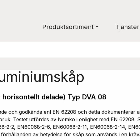
Produktsortiment
Tjänster
luminiumskåp
 horisontellt delade) Typ DVA 08
e och godkända enl EN 62208 och detta dokumenterar att 
ruk. Testet utfördes av Nemko i enlighet med EN 62208. Sk
68-2-2, EN60068-2-6, EN60068-2-11, EN60068-2-14, EN6
a förhållanden av betydelse för skåp som används i en kräv