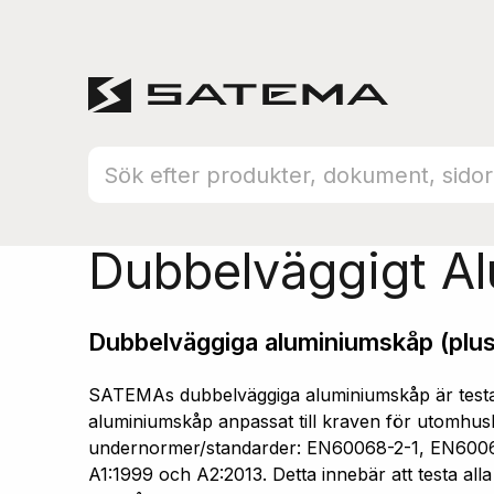
Hem
Produktsortiment
Aluminiumskåp
Dubbelväggigt A
Dubbelväggiga aluminiumskåp (plus
SATEMAs dubbelväggiga aluminiumskåp är testad
aluminiumskåp anpassat till kraven för utomhusb
undernormer/standarder: EN60068-2-1, EN600
A1:1999 och A2:2013. Detta innebär att testa all