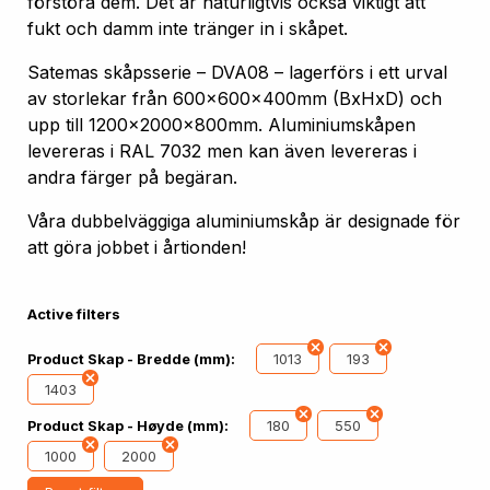
förstöra dem. Det är naturligtvis också viktigt att
fukt och damm inte tränger in i skåpet.
Satemas skåpsserie – DVA08 – lagerförs i ett urval
av storlekar från 600x600x400mm (BxHxD) och
upp till 1200x2000x800mm. Aluminiumskåpen
levereras i RAL 7032 men kan även levereras i
andra färger på begäran.
Våra dubbelväggiga aluminiumskåp är designade för
att göra jobbet i årtionden!
Active filters
1013
193
Product Skap - Bredde (mm):
1403
180
550
Product Skap - Høyde (mm):
1000
2000