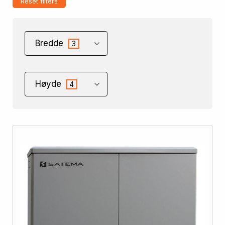
Reset filters
Bredde
3
Høyde
4