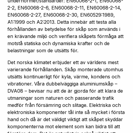
undernormer/standarder: EN60068-2-1, EN60068-
2-2, EN60068-2-6, EN60068-2-11, EN60068-2-14,
EN60068-2-27, EN60068-2-30, EN60529:1989,
A1:1999 och A2:2013. Detta innebär att testa alla
förhållanden av betydelse för skåp som används i
en krävande miljö och verifiera skåpets förmåga att
motstå statiska och dynamiska krafter och de
belastningar som de utsätts för.
Det norska klimatet erbjuder ett av världens mest
varierande förhållanden. Skåp monterade utomhus
utsätts kontinuerligt för kyla, värme, kondens och
vibrationer. Våra dubbelväggiga aluminiumskåp –
DVA08 – bevisar nu att de är gjorda för att klara de
utmaningar som naturen och passerande trafik
medför från försämring och slitage. Elektriska och
elektroniska komponenter tål inte så mycket i första
hand och då är det väldigt viktigt att skåpet skyddar
komponenterna mot element som kan bidra till att