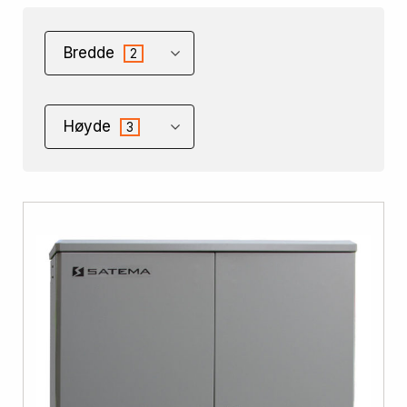
Bredde
2
Høyde
3