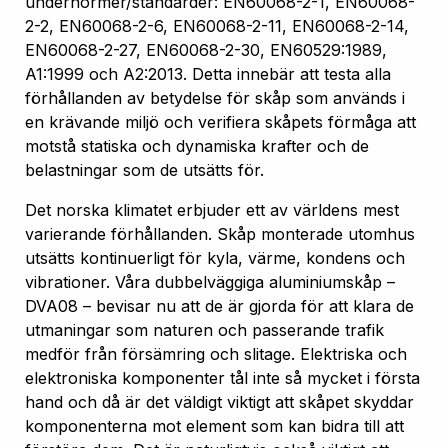
undernormer/standarder: EN60068-2-1, EN60068-
2-2, EN60068-2-6, EN60068-2-11, EN60068-2-14,
EN60068-2-27, EN60068-2-30, EN60529:1989,
A1:1999 och A2:2013. Detta innebär att testa alla
förhållanden av betydelse för skåp som används i
en krävande miljö och verifiera skåpets förmåga att
motstå statiska och dynamiska krafter och de
belastningar som de utsätts för.
Det norska klimatet erbjuder ett av världens mest
varierande förhållanden. Skåp monterade utomhus
utsätts kontinuerligt för kyla, värme, kondens och
vibrationer. Våra dubbelväggiga aluminiumskåp –
DVA08 – bevisar nu att de är gjorda för att klara de
utmaningar som naturen och passerande trafik
medför från försämring och slitage. Elektriska och
elektroniska komponenter tål inte så mycket i första
hand och då är det väldigt viktigt att skåpet skyddar
komponenterna mot element som kan bidra till att