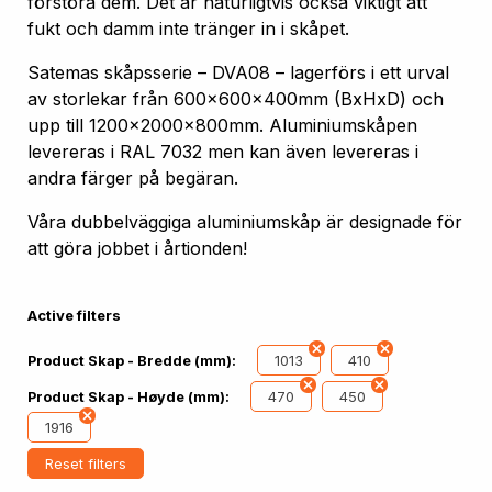
förstöra dem. Det är naturligtvis också viktigt att
fukt och damm inte tränger in i skåpet.
Satemas skåpsserie – DVA08 – lagerförs i ett urval
av storlekar från 600x600x400mm (BxHxD) och
upp till 1200x2000x800mm. Aluminiumskåpen
levereras i RAL 7032 men kan även levereras i
andra färger på begäran.
Våra dubbelväggiga aluminiumskåp är designade för
att göra jobbet i årtionden!
Active filters
1013
410
Product Skap - Bredde (mm):
470
450
Product Skap - Høyde (mm):
1916
Reset filters