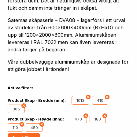
förstöra dem. Det är naturligtvis också viktigt att
fukt och damm inte tränger in i skåpet.
Satemas skåpsserie – DVA08 – lagerförs i ett urval
av storlekar från 600x600x400mm (BxHxD) och
upp till 1200x2000x800mm. Aluminiumskåpen
levereras i RAL 7032 men kan även levereras i
andra färger på begäran.
Våra dubbelväggiga aluminiumskåp är designade för
att göra jobbet i årtionden!
Active filters
1013
410
Product Skap - Bredde (mm):
305
470
180
Product Skap - Høyde (mm):
110
450