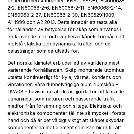
undernormer/standarder: EN60068-2-1, EN60068-
2-2, EN60068-2-6, EN60068-2-11, EN60068-2-14,
EN60068-2-27, EN60068-2-30, EN60529:1989,
A1:1999 och A2:2013. Detta innebär att testa alla
förhållanden av betydelse för skåp som används i
en krävande miljö och verifiera skåpets förmåga att
motstå statiska och dynamiska krafter och de
belastningar som de utsätts för.
Det norska klimatet erbjuder ett av världens mest
varierande förhållanden. Skåp monterade utomhus
utsätts kontinuerligt för kyla, värme, kondens och
vibrationer. Våra dubbelväggiga aluminiumskåp –
DVA08 – bevisar nu att de är gjorda för att klara de
utmaningar som naturen och passerande trafik
medför från försämring och slitage. Elektriska och
elektroniska komponenter tål inte så mycket i första
hand och då är det väldigt viktigt att skåpet skyddar
komponenterna mot element som kan bidra till att