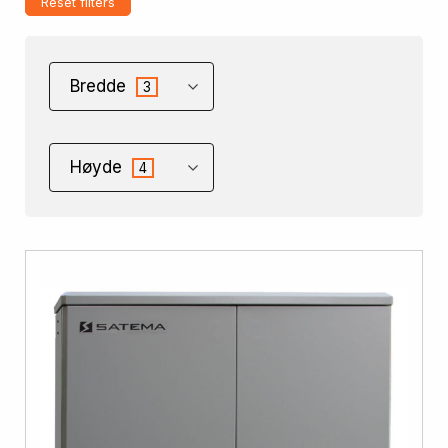
Reset filters
Bredde
3
Høyde
4