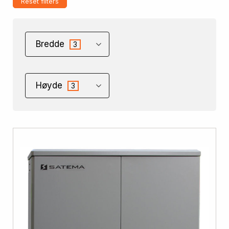
Reset filters
Bredde
3
Høyde
3