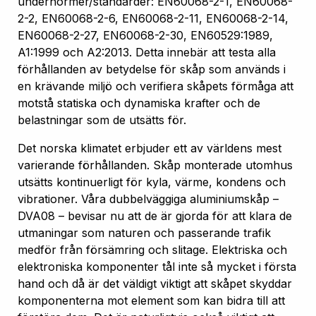
undernormer/standarder: EN60068-2-1, EN60068-
2-2, EN60068-2-6, EN60068-2-11, EN60068-2-14,
EN60068-2-27, EN60068-2-30, EN60529:1989,
A1:1999 och A2:2013. Detta innebär att testa alla
förhållanden av betydelse för skåp som används i
en krävande miljö och verifiera skåpets förmåga att
motstå statiska och dynamiska krafter och de
belastningar som de utsätts för.
Det norska klimatet erbjuder ett av världens mest
varierande förhållanden. Skåp monterade utomhus
utsätts kontinuerligt för kyla, värme, kondens och
vibrationer. Våra dubbelväggiga aluminiumskåp –
DVA08 – bevisar nu att de är gjorda för att klara de
utmaningar som naturen och passerande trafik
medför från försämring och slitage. Elektriska och
elektroniska komponenter tål inte så mycket i första
hand och då är det väldigt viktigt att skåpet skyddar
komponenterna mot element som kan bidra till att