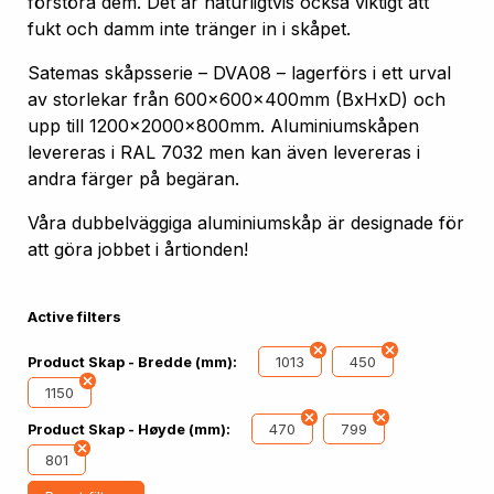
förstöra dem. Det är naturligtvis också viktigt att
fukt och damm inte tränger in i skåpet.
Satemas skåpsserie – DVA08 – lagerförs i ett urval
av storlekar från 600x600x400mm (BxHxD) och
upp till 1200x2000x800mm. Aluminiumskåpen
levereras i RAL 7032 men kan även levereras i
andra färger på begäran.
Våra dubbelväggiga aluminiumskåp är designade för
att göra jobbet i årtionden!
Active filters
1013
450
Product Skap - Bredde (mm):
1150
470
799
Product Skap - Høyde (mm):
801