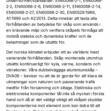
undernormer/standarder: EN60068-2-1, EN60068-
2-2, EN60068-2-6, EN60068-2-11, EN60068-2-14,
EN60068-2-27, EN60068-2-30, EN60529:1989,
A1:1999 och A2:2013. Detta innebär att testa alla
förhållanden av betydelse för skåp som används i
en krävande miljö och verifiera skåpets förmåga att
motstå statiska och dynamiska krafter och de
belastningar som de utsätts för.
Det norska klimatet erbjuder ett av världens mest
varierande förhållanden. Skåp monterade utomhus
utsätts kontinuerligt för kyla, värme, kondens och
vibrationer. Våra dubbelväggiga aluminiumskåp –
DVA08 – bevisar nu att de är gjorda för att klara de
utmaningar som naturen och passerande trafik
medför från försämring och slitage. Elektriska och
elektroniska komponenter tål inte så mycket i första
hand och då är det väldigt viktigt att skåpet skyddar
komponenterna mot element som kan bidra till att