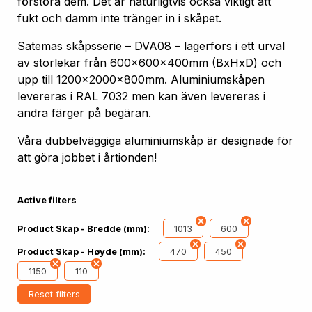
förstöra dem. Det är naturligtvis också viktigt att
fukt och damm inte tränger in i skåpet.
Satemas skåpsserie – DVA08 – lagerförs i ett urval
av storlekar från 600x600x400mm (BxHxD) och
upp till 1200x2000x800mm. Aluminiumskåpen
levereras i RAL 7032 men kan även levereras i
andra färger på begäran.
Våra dubbelväggiga aluminiumskåp är designade för
att göra jobbet i årtionden!
Active filters
1013
600
Product Skap - Bredde (mm):
470
450
Product Skap - Høyde (mm):
1150
110
Reset filters