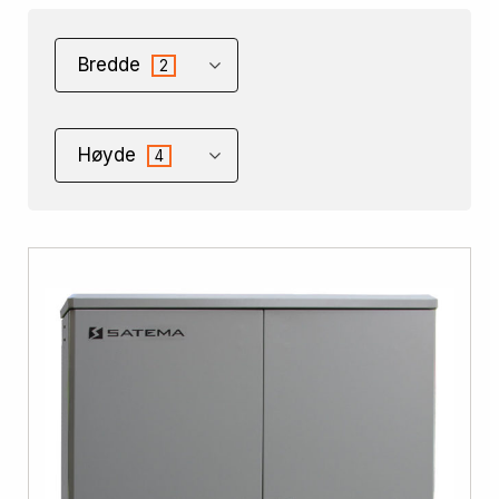
Bredde
2
Høyde
4