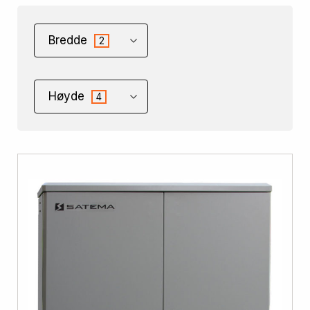
Bredde
2
Høyde
4