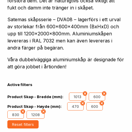
förstöra dem. Det är naturligtvis också viktigt att
fukt och damm inte tränger in i skåpet.
Satemas skåpsserie – DVA08 – lagerförs i ett urval
av storlekar från 600x600x400mm (BxHxD) och
upp till 1200x2000x800mm. Aluminiumskåpen
levereras i RAL 7032 men kan även levereras i
andra färger på begäran.
Våra dubbelväggiga aluminiumskåp är designade för
att göra jobbet i årtionden!
Active filters
1013
600
Product Skap - Bredde (mm):
470
600
Product Skap - Høyde (mm):
830
1208
Reset filters