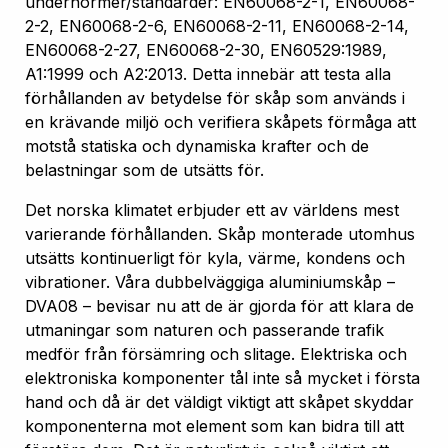
undernormer/standarder: EN60068-2-1, EN60068-
2-2, EN60068-2-6, EN60068-2-11, EN60068-2-14,
EN60068-2-27, EN60068-2-30, EN60529:1989,
A1:1999 och A2:2013. Detta innebär att testa alla
förhållanden av betydelse för skåp som används i
en krävande miljö och verifiera skåpets förmåga att
motstå statiska och dynamiska krafter och de
belastningar som de utsätts för.
Det norska klimatet erbjuder ett av världens mest
varierande förhållanden. Skåp monterade utomhus
utsätts kontinuerligt för kyla, värme, kondens och
vibrationer. Våra dubbelväggiga aluminiumskåp –
DVA08 – bevisar nu att de är gjorda för att klara de
utmaningar som naturen och passerande trafik
medför från försämring och slitage. Elektriska och
elektroniska komponenter tål inte så mycket i första
hand och då är det väldigt viktigt att skåpet skyddar
komponenterna mot element som kan bidra till att