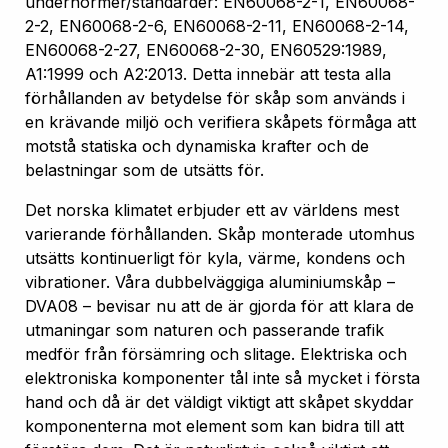
undernormer/standarder: EN60068-2-1, EN60068-
2-2, EN60068-2-6, EN60068-2-11, EN60068-2-14,
EN60068-2-27, EN60068-2-30, EN60529:1989,
A1:1999 och A2:2013. Detta innebär att testa alla
förhållanden av betydelse för skåp som används i
en krävande miljö och verifiera skåpets förmåga att
motstå statiska och dynamiska krafter och de
belastningar som de utsätts för.
Det norska klimatet erbjuder ett av världens mest
varierande förhållanden. Skåp monterade utomhus
utsätts kontinuerligt för kyla, värme, kondens och
vibrationer. Våra dubbelväggiga aluminiumskåp –
DVA08 – bevisar nu att de är gjorda för att klara de
utmaningar som naturen och passerande trafik
medför från försämring och slitage. Elektriska och
elektroniska komponenter tål inte så mycket i första
hand och då är det väldigt viktigt att skåpet skyddar
komponenterna mot element som kan bidra till att