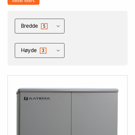
Reset filters
Bredde
5
Høyde
3