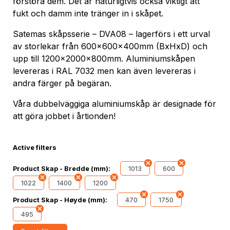
förstöra dem. Det är naturligtvis också viktigt att
fukt och damm inte tränger in i skåpet.
Satemas skåpsserie – DVA08 – lagerförs i ett urval
av storlekar från 600x600x400mm (BxHxD) och
upp till 1200x2000x800mm. Aluminiumskåpen
levereras i RAL 7032 men kan även levereras i
andra färger på begäran.
Våra dubbelväggiga aluminiumskåp är designade för
att göra jobbet i årtionden!
Active filters
1013
600
Product Skap - Bredde (mm):
1022
1400
1200
470
1750
Product Skap - Høyde (mm):
495