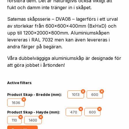
förstöra dem. Det är naturligtvis också viktigt att
fukt och damm inte tränger in i skåpet.
Satemas skåpsserie – DVA08 – lagerförs i ett urval
av storlekar från 600x600x400mm (BxHxD) och
upp till 1200x2000x800mm. Aluminiumskåpen
levereras i RAL 7032 men kan även levereras i
andra färger på begäran.
Våra dubbelväggiga aluminiumskåp är designade för
att göra jobbet i årtionden!
Active filters
1013
600
Product Skap - Bredde (mm):
1636
470
600
Product Skap - Høyde (mm):
110
1400