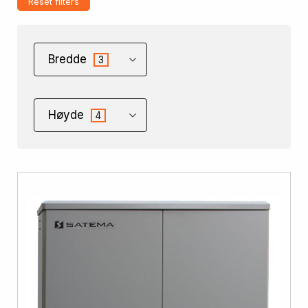
Reset filters
Bredde
3
Høyde
4