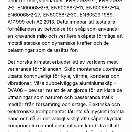
undernormer/standarder: EN60068-2-1, EN60068-
2-2, EN60068-2-6, EN60068-2-11, EN60068-2-14,
EN60068-2-27, EN60068-2-30, EN60529:1989,
A1:1999 och A2:2013. Detta innebär att testa alla
förhållanden av betydelse för skåp som används i
en krävande miljö och verifiera skåpets förmåga att
motstå statiska och dynamiska krafter och de
belastningar som de utsätts för.
Det norska klimatet erbjuder ett av världens mest
varierande förhållanden. Skåp monterade utomhus
utsätts kontinuerligt för kyla, värme, kondens och
vibrationer. Våra dubbelväggiga aluminiumskåp –
DVA08 – bevisar nu att de är gjorda för att klara de
utmaningar som naturen och passerande trafik
medför från försämring och slitage. Elektriska och
elektroniska komponenter tål inte så mycket i första
hand och då är det väldigt viktigt att skåpet skyddar
komponenterna mot element som kan bidra till att