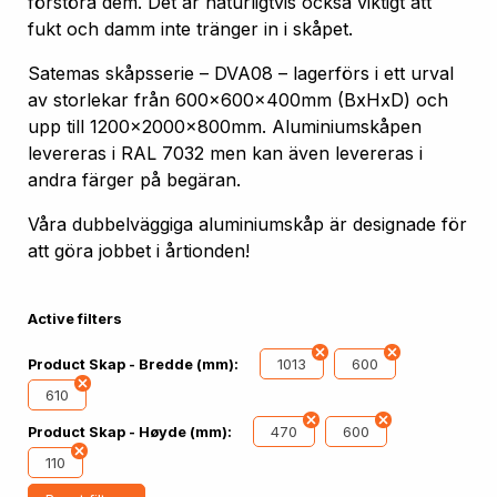
förstöra dem. Det är naturligtvis också viktigt att
fukt och damm inte tränger in i skåpet.
Satemas skåpsserie – DVA08 – lagerförs i ett urval
av storlekar från 600x600x400mm (BxHxD) och
upp till 1200x2000x800mm. Aluminiumskåpen
levereras i RAL 7032 men kan även levereras i
andra färger på begäran.
Våra dubbelväggiga aluminiumskåp är designade för
att göra jobbet i årtionden!
Active filters
1013
600
Product Skap - Bredde (mm):
610
470
600
Product Skap - Høyde (mm):
110