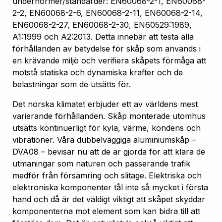
undernormer/standarder: EN60068-2-1, EN60068-
2-2, EN60068-2-6, EN60068-2-11, EN60068-2-14,
EN60068-2-27, EN60068-2-30, EN60529:1989,
A1:1999 och A2:2013. Detta innebär att testa alla
förhållanden av betydelse för skåp som används i
en krävande miljö och verifiera skåpets förmåga att
motstå statiska och dynamiska krafter och de
belastningar som de utsätts för.
Det norska klimatet erbjuder ett av världens mest
varierande förhållanden. Skåp monterade utomhus
utsätts kontinuerligt för kyla, värme, kondens och
vibrationer. Våra dubbelväggiga aluminiumskåp –
DVA08 – bevisar nu att de är gjorda för att klara de
utmaningar som naturen och passerande trafik
medför från försämring och slitage. Elektriska och
elektroniska komponenter tål inte så mycket i första
hand och då är det väldigt viktigt att skåpet skyddar
komponenterna mot element som kan bidra till att