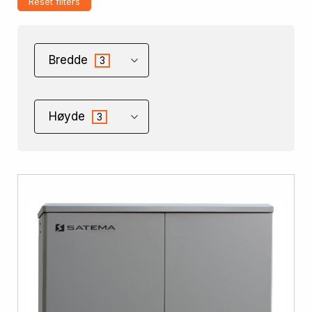
Reset filters
Bredde
3
Høyde
3