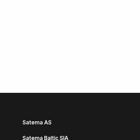
Satema AS
Satema Baltic SIA