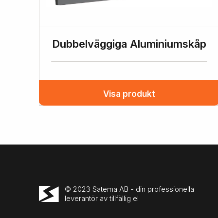
Dubbelväggiga Aluminiumskåp
Visa produkt
© 2023 Satema AB - din professionella
leverantör av tillfällig el