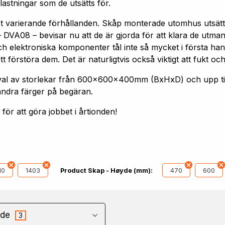
astningar som de utsätts för.
st varierande förhållanden. Skåp monterade utomhus utsätt
 DVA08 – bevisar nu att de är gjorda för att klara de utm
h elektroniska komponenter tål inte så mycket i första hand
förstöra dem. Det är naturligtvis också viktigt att fukt och
 urval av storlekar från 600x600x400mm (BxHxD) och upp
andra färger på begäran.
ör att göra jobbet i årtionden!
10
1403
470
600
Product Skap - Høyde (mm):
de
3