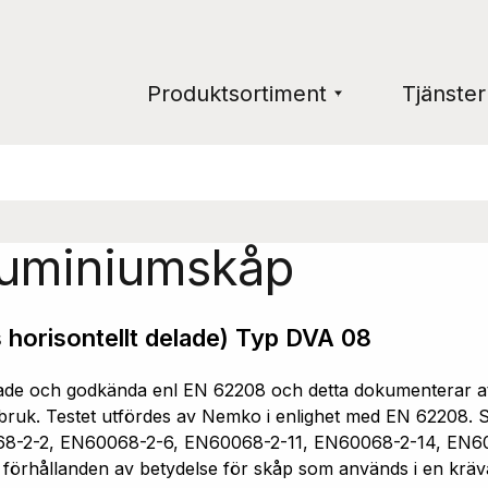
Produktsortiment
Tjänster
luminiumskåp
 horisontellt delade) Typ DVA 08
e och godkända enl EN 62208 och detta dokumenterar att 
ruk. Testet utfördes av Nemko i enlighet med EN 62208. Sk
68-2-2, EN60068-2-6, EN60068-2-11, EN60068-2-14, EN6
a förhållanden av betydelse för skåp som används i en kräv