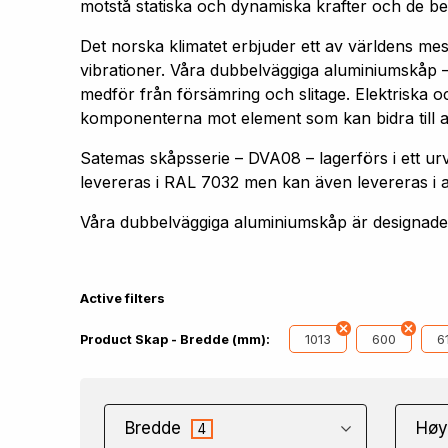
motstå statiska och dynamiska krafter och de bel
Det norska klimatet erbjuder ett av världens me
vibrationer. Våra dubbelväggiga aluminiumskåp –
medför från försämring och slitage. Elektriska oc
komponenterna mot element som kan bidra till att 
Satemas skåpsserie – DVA08 – lagerförs i ett
levereras i RAL 7032 men kan även levereras i 
Våra dubbelväggiga aluminiumskåp är designade f
Active filters
1013
600
6
Product Skap - Bredde (mm):
Bredde
Høy
4