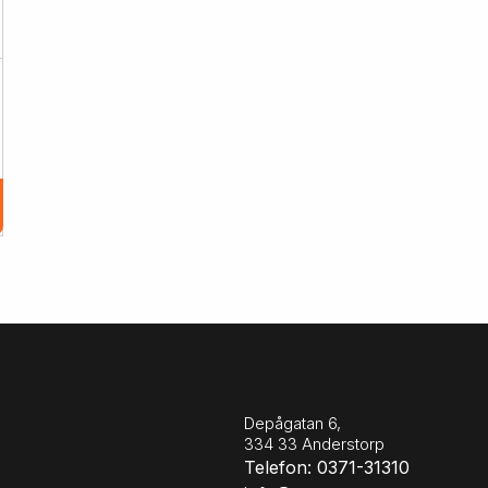
Depågatan 6,
334 33 Anderstorp
Telefon: 0371-31310