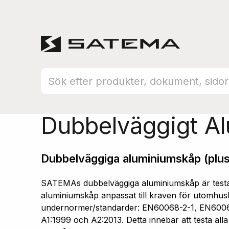
Hem
Produktsortiment
Aluminiumskåp
Dubbelväggigt A
Dubbelväggiga aluminiumskåp (plus
SATEMAs dubbelväggiga aluminiumskåp är testad
aluminiumskåp anpassat till kraven för utomhusb
undernormer/standarder: EN60068-2-1, EN600
A1:1999 och A2:2013. Detta innebär att testa all