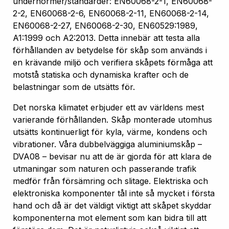
undernormer/standarder: EN60068-2-1, EN60068-
2-2, EN60068-2-6, EN60068-2-11, EN60068-2-14,
EN60068-2-27, EN60068-2-30, EN60529:1989,
A1:1999 och A2:2013. Detta innebär att testa alla
förhållanden av betydelse för skåp som används i
en krävande miljö och verifiera skåpets förmåga att
motstå statiska och dynamiska krafter och de
belastningar som de utsätts för.
Det norska klimatet erbjuder ett av världens mest
varierande förhållanden. Skåp monterade utomhus
utsätts kontinuerligt för kyla, värme, kondens och
vibrationer. Våra dubbelväggiga aluminiumskåp –
DVA08 – bevisar nu att de är gjorda för att klara de
utmaningar som naturen och passerande trafik
medför från försämring och slitage. Elektriska och
elektroniska komponenter tål inte så mycket i första
hand och då är det väldigt viktigt att skåpet skyddar
komponenterna mot element som kan bidra till att