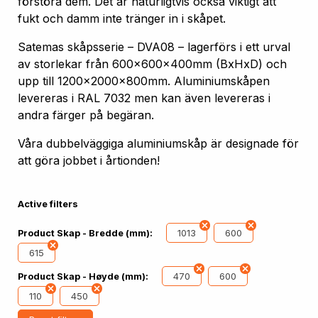
förstöra dem. Det är naturligtvis också viktigt att
fukt och damm inte tränger in i skåpet.
Satemas skåpsserie – DVA08 – lagerförs i ett urval
av storlekar från 600x600x400mm (BxHxD) och
upp till 1200x2000x800mm. Aluminiumskåpen
levereras i RAL 7032 men kan även levereras i
andra färger på begäran.
Våra dubbelväggiga aluminiumskåp är designade för
att göra jobbet i årtionden!
Active filters
1013
600
Product Skap - Bredde (mm):
615
470
600
Product Skap - Høyde (mm):
110
450