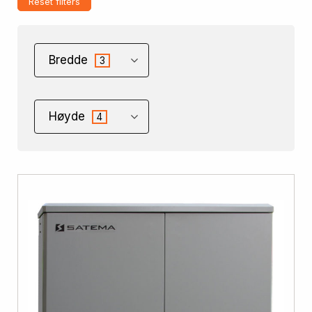
Reset filters
Bredde
3
Høyde
4