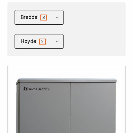
Bredde
3
Høyde
2