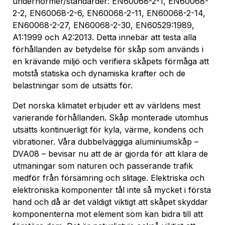
undernormer/standarder: EN60068-2-1, EN60068-
2-2, EN60068-2-6, EN60068-2-11, EN60068-2-14,
EN60068-2-27, EN60068-2-30, EN60529:1989,
A1:1999 och A2:2013. Detta innebär att testa alla
förhållanden av betydelse för skåp som används i
en krävande miljö och verifiera skåpets förmåga att
motstå statiska och dynamiska krafter och de
belastningar som de utsätts för.
Det norska klimatet erbjuder ett av världens mest
varierande förhållanden. Skåp monterade utomhus
utsätts kontinuerligt för kyla, värme, kondens och
vibrationer. Våra dubbelväggiga aluminiumskåp –
DVA08 – bevisar nu att de är gjorda för att klara de
utmaningar som naturen och passerande trafik
medför från försämring och slitage. Elektriska och
elektroniska komponenter tål inte så mycket i första
hand och då är det väldigt viktigt att skåpet skyddar
komponenterna mot element som kan bidra till att