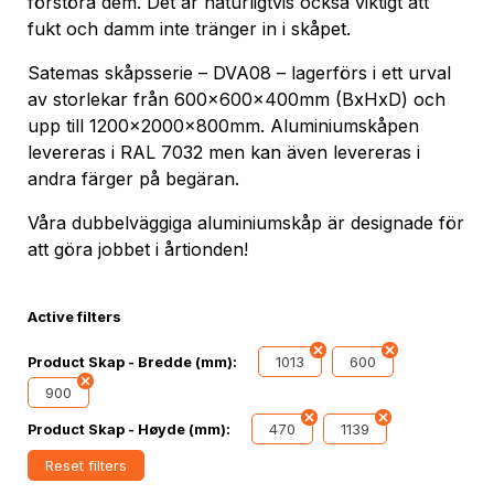
förstöra dem. Det är naturligtvis också viktigt att
fukt och damm inte tränger in i skåpet.
Satemas skåpsserie – DVA08 – lagerförs i ett urval
av storlekar från 600x600x400mm (BxHxD) och
upp till 1200x2000x800mm. Aluminiumskåpen
levereras i RAL 7032 men kan även levereras i
andra färger på begäran.
Våra dubbelväggiga aluminiumskåp är designade för
att göra jobbet i årtionden!
Active filters
1013
600
Product Skap - Bredde (mm):
900
470
1139
Product Skap - Høyde (mm):
Reset filters