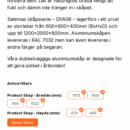
förstöra dem. Det är naturligtvis också viktigt att
fukt och damm inte tränger in i skåpet.
Satemas skåpsserie – DVA08 – lagerförs i ett urval
av storlekar från 600x600x400mm (BxHxD) och
upp till 1200x2000x800mm. Aluminiumskåpen
levereras i RAL 7032 men kan även levereras i
andra färger på begäran.
Våra dubbelväggiga aluminiumskåp är designade för
att göra jobbet i årtionden!
Active filters
1013
600
Product Skap - Bredde (mm):
900
1022
470
495
Product Skap - Høyde (mm):
Reset filters