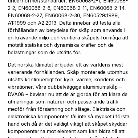
undernormer/standarder: EN60068-2-1, EN60068-
2-2, EN60068-2-6, EN60068-2-11, EN60068-2-14,
EN60068-2-27, EN60068-2-30, EN60529:1989,
A1:1999 och A2:2013. Detta innebär att testa alla
förhållanden av betydelse för skåp som används i
en krävande miljö och verifiera skåpets förmåga att
motstå statiska och dynamiska krafter och de
belastningar som de utsätts för.
Det norska klimatet erbjuder ett av världens mest
varierande förhållanden. Skåp monterade utomhus
utsätts kontinuerligt för kyla, värme, kondens och
vibrationer. Våra dubbelväggiga aluminiumskåp –
DVA08 – bevisar nu att de är gjorda för att klara de
utmaningar som naturen och passerande trafik
medför från försämring och slitage. Elektriska och
elektroniska komponenter tål inte så mycket i första
hand och då är det väldigt viktigt att skåpet skyddar
komponenterna mot element som kan bidra till att