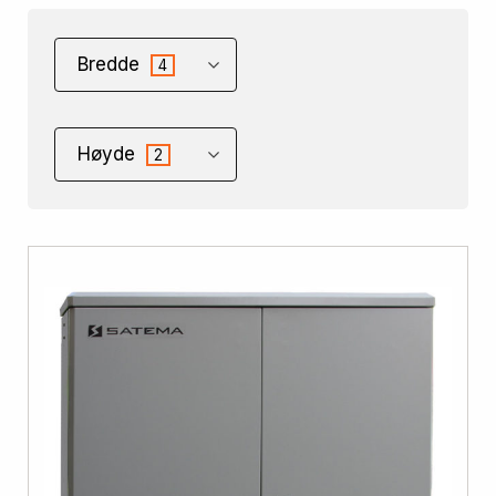
Bredde
4
Høyde
2