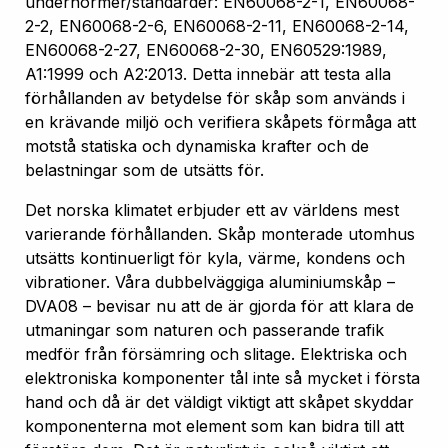
undernormer/standarder: EN60068-2-1, EN60068-
2-2, EN60068-2-6, EN60068-2-11, EN60068-2-14,
EN60068-2-27, EN60068-2-30, EN60529:1989,
A1:1999 och A2:2013. Detta innebär att testa alla
förhållanden av betydelse för skåp som används i
en krävande miljö och verifiera skåpets förmåga att
motstå statiska och dynamiska krafter och de
belastningar som de utsätts för.
Det norska klimatet erbjuder ett av världens mest
varierande förhållanden. Skåp monterade utomhus
utsätts kontinuerligt för kyla, värme, kondens och
vibrationer. Våra dubbelväggiga aluminiumskåp –
DVA08 – bevisar nu att de är gjorda för att klara de
utmaningar som naturen och passerande trafik
medför från försämring och slitage. Elektriska och
elektroniska komponenter tål inte så mycket i första
hand och då är det väldigt viktigt att skåpet skyddar
komponenterna mot element som kan bidra till att