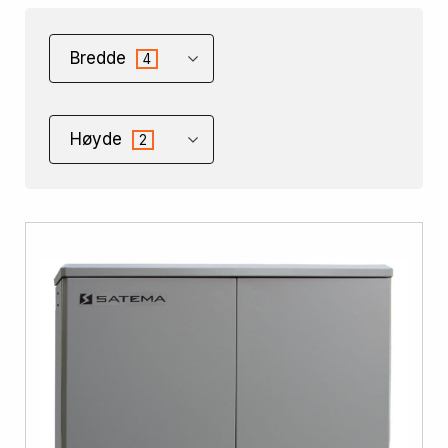
Bredde
4
Høyde
2