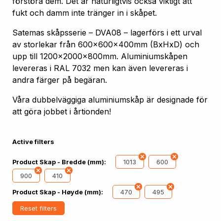
förstöra dem. Det är naturligtvis också viktigt att
fukt och damm inte tränger in i skåpet.
Satemas skåpsserie – DVA08 – lagerförs i ett urval
av storlekar från 600x600x400mm (BxHxD) och
upp till 1200x2000x800mm. Aluminiumskåpen
levereras i RAL 7032 men kan även levereras i
andra färger på begäran.
Våra dubbelväggiga aluminiumskåp är designade för
att göra jobbet i årtionden!
Active filters
1013
600
Product Skap - Bredde (mm):
900
410
470
495
Product Skap - Høyde (mm):
Reset filters