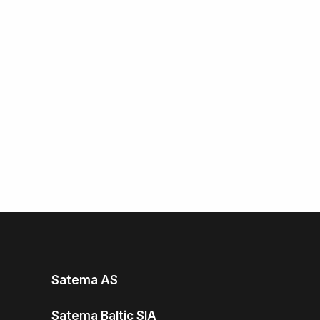
Satema AS
Satema Baltic SIA