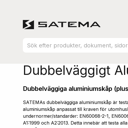
Hem
Produktsortiment
Aluminiumskåp
Dubbelväggigt A
Dubbelväggiga aluminiumskåp (plus
SATEMAs dubbelväggiga aluminiumskåp är testad
aluminiumskåp anpassat till kraven för utomhusb
undernormer/standarder: EN60068-2-1, EN600
A1:1999 och A2:2013. Detta innebär att testa all