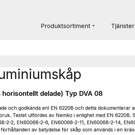
Produktsortiment
Tjänster
luminiumskåp
 horisontellt delade) Typ DVA 08
e och godkända enl EN 62208 och detta dokumenterar att 
ruk. Testet utfördes av Nemko i enlighet med EN 62208. Sk
68-2-2, EN60068-2-6, EN60068-2-11, EN60068-2-14, EN6
a förhållanden av betydelse för skåp som används i en kräv