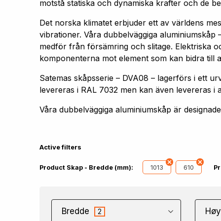
motstå statiska och dynamiska krafter och de bel
Det norska klimatet erbjuder ett av världens me
vibrationer. Våra dubbelväggiga aluminiumskåp –
medför från försämring och slitage. Elektriska oc
komponenterna mot element som kan bidra till att 
Satemas skåpsserie – DVA08 – lagerförs i ett
levereras i RAL 7032 men kan även levereras i 
Våra dubbelväggiga aluminiumskåp är designade f
Active filters
1013
610
Product Skap - Bredde (mm):
Pr
Bredde
Høy
2