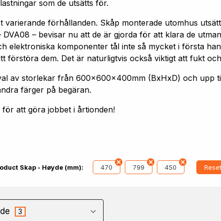
astningar som de utsätts för.
st varierande förhållanden. Skåp monterade utomhus utsätt
 DVA08 – bevisar nu att de är gjorda för att klara de utm
h elektroniska komponenter tål inte så mycket i första hand
förstöra dem. Det är naturligtvis också viktigt att fukt och
 urval av storlekar från 600x600x400mm (BxHxD) och upp
andra färger på begäran.
ör att göra jobbet i årtionden!
470
799
450
Reset
oduct Skap - Høyde (mm):
de
3