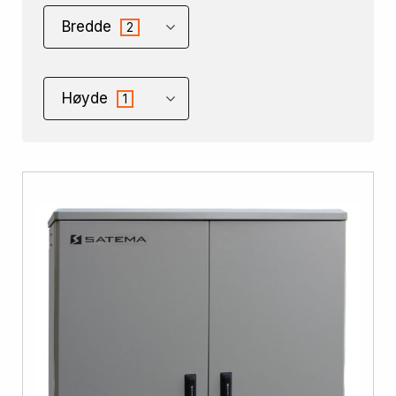
Bredde
2
Høyde
1