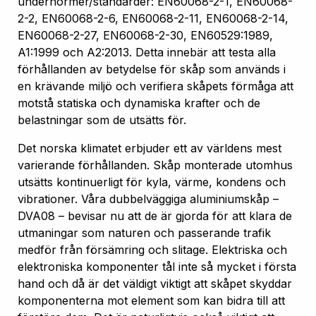
undernormer/standarder: EN60068-2-1, EN60068-
2-2, EN60068-2-6, EN60068-2-11, EN60068-2-14,
EN60068-2-27, EN60068-2-30, EN60529:1989,
A1:1999 och A2:2013. Detta innebär att testa alla
förhållanden av betydelse för skåp som används i
en krävande miljö och verifiera skåpets förmåga att
motstå statiska och dynamiska krafter och de
belastningar som de utsätts för.
Det norska klimatet erbjuder ett av världens mest
varierande förhållanden. Skåp monterade utomhus
utsätts kontinuerligt för kyla, värme, kondens och
vibrationer. Våra dubbelväggiga aluminiumskåp –
DVA08 – bevisar nu att de är gjorda för att klara de
utmaningar som naturen och passerande trafik
medför från försämring och slitage. Elektriska och
elektroniska komponenter tål inte så mycket i första
hand och då är det väldigt viktigt att skåpet skyddar
komponenterna mot element som kan bidra till att