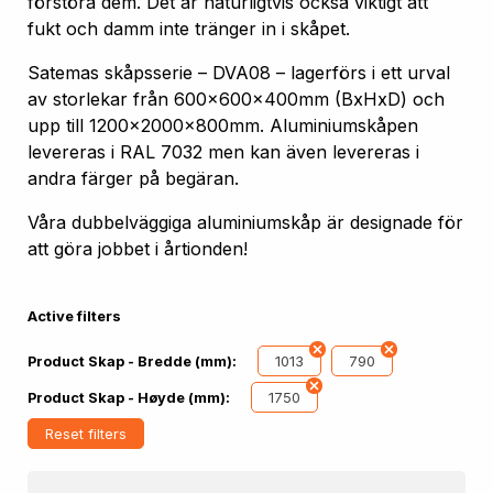
förstöra dem. Det är naturligtvis också viktigt att
fukt och damm inte tränger in i skåpet.
Satemas skåpsserie – DVA08 – lagerförs i ett urval
av storlekar från 600x600x400mm (BxHxD) och
upp till 1200x2000x800mm. Aluminiumskåpen
levereras i RAL 7032 men kan även levereras i
andra färger på begäran.
Våra dubbelväggiga aluminiumskåp är designade för
att göra jobbet i årtionden!
Active filters
1013
790
Product Skap - Bredde (mm):
1750
Product Skap - Høyde (mm):
Reset filters