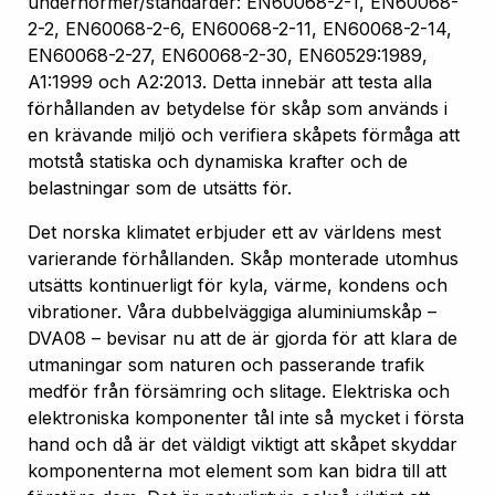
undernormer/standarder: EN60068-2-1, EN60068-
2-2, EN60068-2-6, EN60068-2-11, EN60068-2-14,
EN60068-2-27, EN60068-2-30, EN60529:1989,
A1:1999 och A2:2013. Detta innebär att testa alla
förhållanden av betydelse för skåp som används i
en krävande miljö och verifiera skåpets förmåga att
motstå statiska och dynamiska krafter och de
belastningar som de utsätts för.
Det norska klimatet erbjuder ett av världens mest
varierande förhållanden. Skåp monterade utomhus
utsätts kontinuerligt för kyla, värme, kondens och
vibrationer. Våra dubbelväggiga aluminiumskåp –
DVA08 – bevisar nu att de är gjorda för att klara de
utmaningar som naturen och passerande trafik
medför från försämring och slitage. Elektriska och
elektroniska komponenter tål inte så mycket i första
hand och då är det väldigt viktigt att skåpet skyddar
komponenterna mot element som kan bidra till att