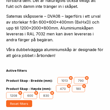
förstöra dem. Det är naturligtvis också viktigt att
fukt och damm inte tränger in i skåpet.
Satemas skåpsserie – DVA08 – lagerförs i ett urval
av storlekar från 600x600x400mm (BxHxD) och
upp till 1200x2000x800mm. Aluminiumskåpen
levereras i RAL 7032 men kan även levereras i
andra färger på begäran.
Våra dubbelväggiga aluminiumskåp är designade för
att göra jobbet i årtionden!
Active filters
1013
790
Product Skap - Bredde (mm):
470
180
Product Skap - Høyde (mm):
1208
600
830
Reset filters