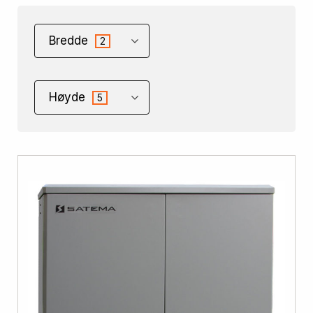
Bredde
2
Høyde
5