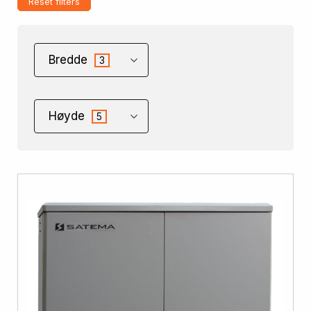
Reset filters
Bredde
3
Høyde
5