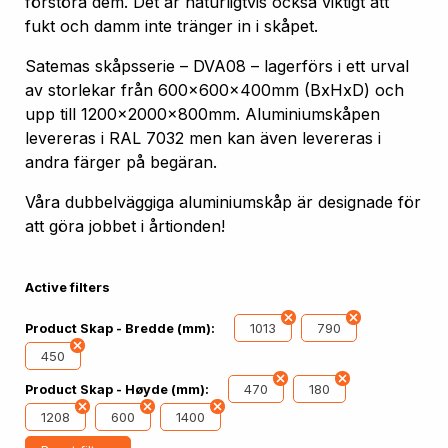
förstöra dem. Det är naturligtvis också viktigt att
fukt och damm inte tränger in i skåpet.
Satemas skåpsserie – DVA08 – lagerförs i ett urval
av storlekar från 600x600x400mm (BxHxD) och
upp till 1200x2000x800mm. Aluminiumskåpen
levereras i RAL 7032 men kan även levereras i
andra färger på begäran.
Våra dubbelväggiga aluminiumskåp är designade för
att göra jobbet i årtionden!
Active filters
1013
790
Product Skap - Bredde (mm):
450
470
180
Product Skap - Høyde (mm):
1208
600
1400