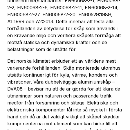
undernormer/standarder: EN60068-2-1, EN60068-
2-2, EN60068-2-6, EN60068-2-11, EN60068-2-14,
EN60068-2-27, EN60068-2-30, EN60529:1989,
A1:1999 och A2:2013. Detta innebär att testa alla
förhållanden av betydelse för skåp som används i
en krävande miljö och verifiera skåpets förmåga att
motstå statiska och dynamiska krafter och de
belastningar som de utsätts för.
Det norska klimatet erbjuder ett av världens mest
varierande förhållanden. Skåp monterade utomhus
utsätts kontinuerligt för kyla, värme, kondens och
vibrationer. Våra dubbelväggiga aluminiumskåp –
DVA08 – bevisar nu att de är gjorda för att klara de
utmaningar som naturen och passerande trafik
medför från försämring och slitage. Elektriska och
elektroniska komponenter tål inte så mycket i första
hand och då är det väldigt viktigt att skåpet skyddar
komponenterna mot element som kan bidra till att