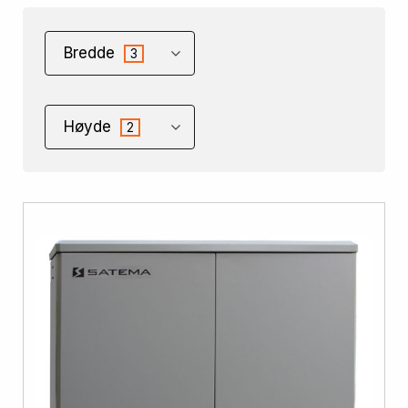
Bredde
3
Høyde
2