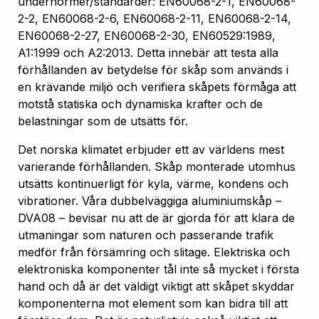
undernormer/standarder: EN60068-2-1, EN60068-
2-2, EN60068-2-6, EN60068-2-11, EN60068-2-14,
EN60068-2-27, EN60068-2-30, EN60529:1989,
A1:1999 och A2:2013. Detta innebär att testa alla
förhållanden av betydelse för skåp som används i
en krävande miljö och verifiera skåpets förmåga att
motstå statiska och dynamiska krafter och de
belastningar som de utsätts för.
Det norska klimatet erbjuder ett av världens mest
varierande förhållanden. Skåp monterade utomhus
utsätts kontinuerligt för kyla, värme, kondens och
vibrationer. Våra dubbelväggiga aluminiumskåp –
DVA08 – bevisar nu att de är gjorda för att klara de
utmaningar som naturen och passerande trafik
medför från försämring och slitage. Elektriska och
elektroniska komponenter tål inte så mycket i första
hand och då är det väldigt viktigt att skåpet skyddar
komponenterna mot element som kan bidra till att