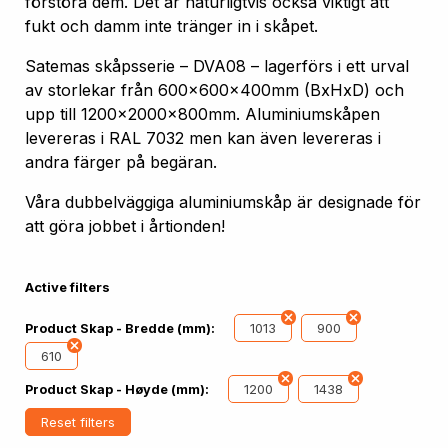
förstöra dem. Det är naturligtvis också viktigt att
fukt och damm inte tränger in i skåpet.
Satemas skåpsserie – DVA08 – lagerförs i ett urval
av storlekar från 600x600x400mm (BxHxD) och
upp till 1200x2000x800mm. Aluminiumskåpen
levereras i RAL 7032 men kan även levereras i
andra färger på begäran.
Våra dubbelväggiga aluminiumskåp är designade för
att göra jobbet i årtionden!
Active filters
1013
900
Product Skap - Bredde (mm):
610
1200
1438
Product Skap - Høyde (mm):
Reset filters