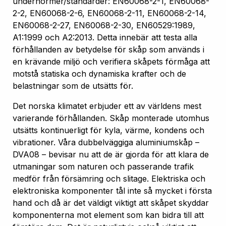
undernormer/standarder: EN60068-2-1, EN60068-
2-2, EN60068-2-6, EN60068-2-11, EN60068-2-14,
EN60068-2-27, EN60068-2-30, EN60529:1989,
A1:1999 och A2:2013. Detta innebär att testa alla
förhållanden av betydelse för skåp som används i
en krävande miljö och verifiera skåpets förmåga att
motstå statiska och dynamiska krafter och de
belastningar som de utsätts för.
Det norska klimatet erbjuder ett av världens mest
varierande förhållanden. Skåp monterade utomhus
utsätts kontinuerligt för kyla, värme, kondens och
vibrationer. Våra dubbelväggiga aluminiumskåp –
DVA08 – bevisar nu att de är gjorda för att klara de
utmaningar som naturen och passerande trafik
medför från försämring och slitage. Elektriska och
elektroniska komponenter tål inte så mycket i första
hand och då är det väldigt viktigt att skåpet skyddar
komponenterna mot element som kan bidra till att