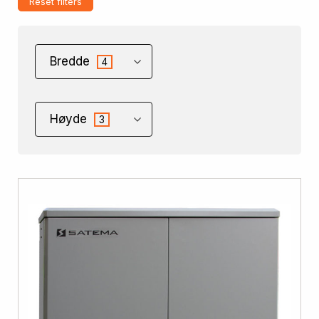
Reset filters
Bredde
4
Høyde
3