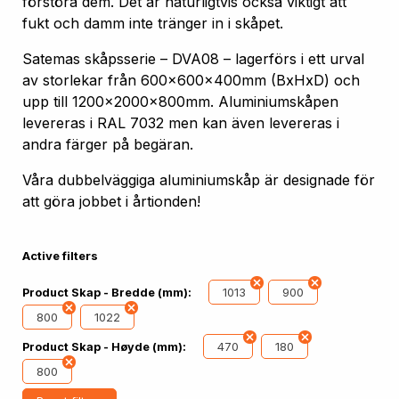
förstöra dem. Det är naturligtvis också viktigt att
fukt och damm inte tränger in i skåpet.
Satemas skåpsserie – DVA08 – lagerförs i ett urval
av storlekar från 600x600x400mm (BxHxD) och
upp till 1200x2000x800mm. Aluminiumskåpen
levereras i RAL 7032 men kan även levereras i
andra färger på begäran.
Våra dubbelväggiga aluminiumskåp är designade för
att göra jobbet i årtionden!
Active filters
1013
900
Product Skap - Bredde (mm):
800
1022
470
180
Product Skap - Høyde (mm):
800