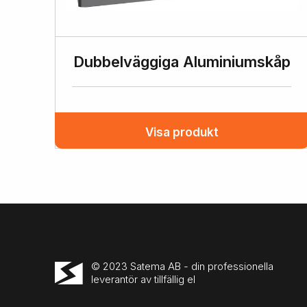
Dubbelväggiga Aluminiumskåp
Visa produkt
© 2023 Satema AB - din professionella
leverantör av tillfällig el