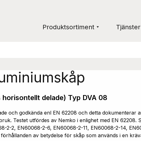
Produktsortiment
Tjänster
luminiumskåp
 horisontellt delade) Typ DVA 08
e och godkända enl EN 62208 och detta dokumenterar att 
ruk. Testet utfördes av Nemko i enlighet med EN 62208. Sk
68-2-2, EN60068-2-6, EN60068-2-11, EN60068-2-14, EN6
a förhållanden av betydelse för skåp som används i en kräv