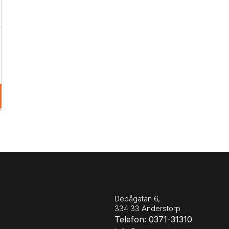
Depågatan 6,
334 33 Anderstorp
Telefon: 0371-31310