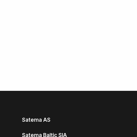
Satema AS
Satema Baltic SIA