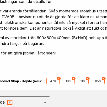
astningar som de utsätts för.
st varierande förhållanden. Skåp monterade utomhus utsätt
 DVA08 – bevisar nu att de är gjorda för att klara de utm
h elektroniska komponenter tål inte så mycket i första hand
förstöra dem. Det är naturligtvis också viktigt att fukt och
 urval av storlekar från 600x600x400mm (BxHxD) och upp
andra färger på begäran.
ör att göra jobbet i årtionden!
470
180
110
1150
roduct Skap - Høyde (mm):
de
4