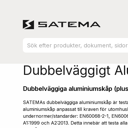
Hem
Produktsortiment
Aluminiumskåp
Dubbelväggigt A
Dubbelväggiga aluminiumskåp (plus
SATEMAs dubbelväggiga aluminiumskåp är testad
aluminiumskåp anpassat till kraven för utomhusb
undernormer/standarder: EN60068-2-1, EN600
A1:1999 och A2:2013. Detta innebär att testa all