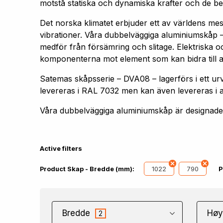
motstå statiska och dynamiska krafter och de bel
Det norska klimatet erbjuder ett av världens me
vibrationer. Våra dubbelväggiga aluminiumskåp –
medför från försämring och slitage. Elektriska oc
komponenterna mot element som kan bidra till att 
Satemas skåpsserie – DVA08 – lagerförs i ett
levereras i RAL 7032 men kan även levereras i 
Våra dubbelväggiga aluminiumskåp är designade f
Active filters
1022
790
Product Skap - Bredde (mm):
P
Bredde
Høy
2