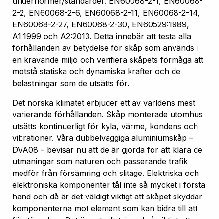
undernormer/standarder: EN60068-2-1, EN60068-
2-2, EN60068-2-6, EN60068-2-11, EN60068-2-14,
EN60068-2-27, EN60068-2-30, EN60529:1989,
A1:1999 och A2:2013. Detta innebär att testa alla
förhållanden av betydelse för skåp som används i
en krävande miljö och verifiera skåpets förmåga att
motstå statiska och dynamiska krafter och de
belastningar som de utsätts för.
Det norska klimatet erbjuder ett av världens mest
varierande förhållanden. Skåp monterade utomhus
utsätts kontinuerligt för kyla, värme, kondens och
vibrationer. Våra dubbelväggiga aluminiumskåp –
DVA08 – bevisar nu att de är gjorda för att klara de
utmaningar som naturen och passerande trafik
medför från försämring och slitage. Elektriska och
elektroniska komponenter tål inte så mycket i första
hand och då är det väldigt viktigt att skåpet skyddar
komponenterna mot element som kan bidra till att