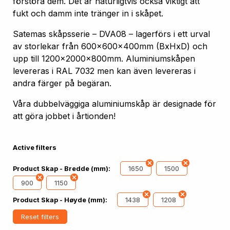
förstöra dem. Det är naturligtvis också viktigt att
fukt och damm inte tränger in i skåpet.
Satemas skåpsserie – DVA08 – lagerförs i ett urval
av storlekar från 600x600x400mm (BxHxD) och
upp till 1200x2000x800mm. Aluminiumskåpen
levereras i RAL 7032 men kan även levereras i
andra färger på begäran.
Våra dubbelväggiga aluminiumskåp är designade för
att göra jobbet i årtionden!
Active filters
1650
1500
Product Skap - Bredde (mm):
900
1150
1438
1208
Product Skap - Høyde (mm):
Reset filters