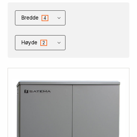
Bredde
4
Høyde
2