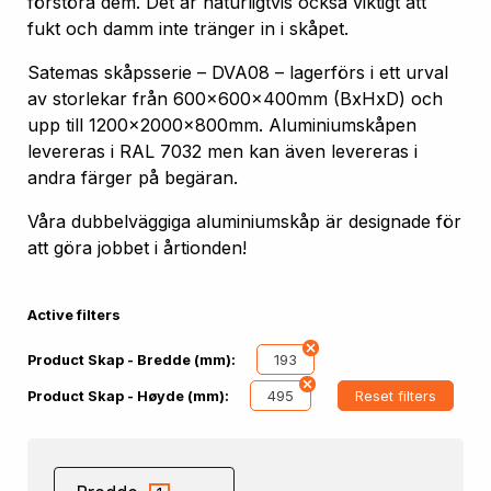
förstöra dem. Det är naturligtvis också viktigt att
fukt och damm inte tränger in i skåpet.
Satemas skåpsserie – DVA08 – lagerförs i ett urval
av storlekar från 600x600x400mm (BxHxD) och
upp till 1200x2000x800mm. Aluminiumskåpen
levereras i RAL 7032 men kan även levereras i
andra färger på begäran.
Våra dubbelväggiga aluminiumskåp är designade för
att göra jobbet i årtionden!
Active filters
193
Product Skap - Bredde (mm):
495
Reset filters
Product Skap - Høyde (mm):