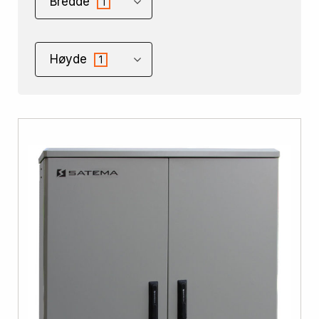
Bredde
1
Høyde
1