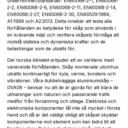
undernormer/standarder: EN60068-2-1, EN60068-
2-2, EN60068-2-6, EN60068-2-11, EN60068-2-14,
EN60068-2-27, EN60068-2-30, EN60529:1989,
A1:1999 och A2:2013. Detta innebär att testa alla
förhållanden av betydelse för skåp som används i
en krävande miljö och verifiera skåpets förmåga att
motstå statiska och dynamiska krafter och de
belastningar som de utsätts för.
Det norska klimatet erbjuder ett av världens mest
varierande förhållanden. Skåp monterade utomhus
utsätts kontinuerligt för kyla, värme, kondens och
vibrationer. Våra dubbelväggiga aluminiumskåp –
DVA08 – bevisar nu att de är gjorda för att klara de
utmaningar som naturen och passerande trafik
medför från försämring och slitage. Elektriska och
elektroniska komponenter tål inte så mycket i första
hand och då är det väldigt viktigt att skåpet skyddar
komponenterna mot element som kan bidra till att