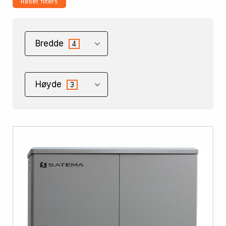
Reset filters
Bredde
4
Høyde
3