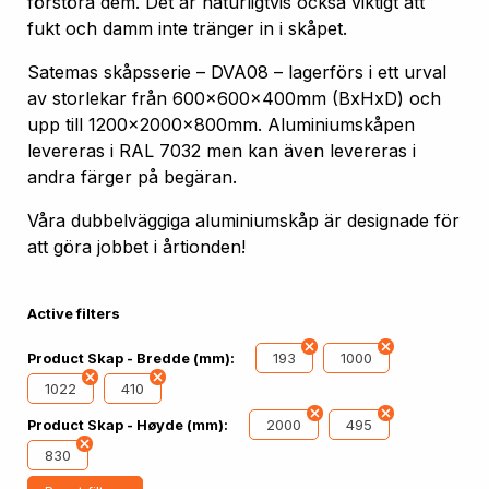
förstöra dem. Det är naturligtvis också viktigt att
fukt och damm inte tränger in i skåpet.
Satemas skåpsserie – DVA08 – lagerförs i ett urval
av storlekar från 600x600x400mm (BxHxD) och
upp till 1200x2000x800mm. Aluminiumskåpen
levereras i RAL 7032 men kan även levereras i
andra färger på begäran.
Våra dubbelväggiga aluminiumskåp är designade för
att göra jobbet i årtionden!
Active filters
193
1000
Product Skap - Bredde (mm):
1022
410
2000
495
Product Skap - Høyde (mm):
830