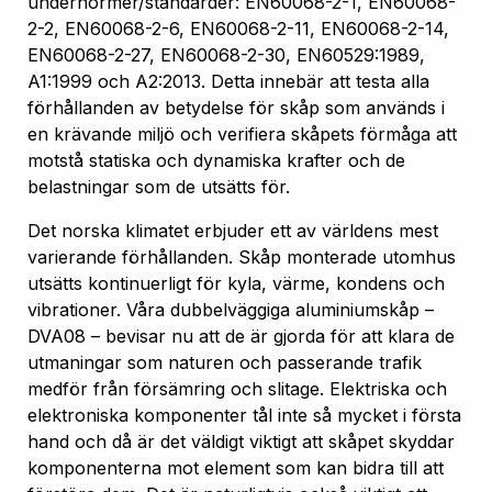
undernormer/standarder: EN60068-2-1, EN60068-
2-2, EN60068-2-6, EN60068-2-11, EN60068-2-14,
EN60068-2-27, EN60068-2-30, EN60529:1989,
A1:1999 och A2:2013. Detta innebär att testa alla
förhållanden av betydelse för skåp som används i
en krävande miljö och verifiera skåpets förmåga att
motstå statiska och dynamiska krafter och de
belastningar som de utsätts för.
Det norska klimatet erbjuder ett av världens mest
varierande förhållanden. Skåp monterade utomhus
utsätts kontinuerligt för kyla, värme, kondens och
vibrationer. Våra dubbelväggiga aluminiumskåp –
DVA08 – bevisar nu att de är gjorda för att klara de
utmaningar som naturen och passerande trafik
medför från försämring och slitage. Elektriska och
elektroniska komponenter tål inte så mycket i första
hand och då är det väldigt viktigt att skåpet skyddar
komponenterna mot element som kan bidra till att