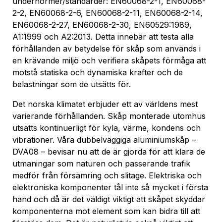
undernormer/standarder: EN60068-2-1, EN60068-
2-2, EN60068-2-6, EN60068-2-11, EN60068-2-14,
EN60068-2-27, EN60068-2-30, EN60529:1989,
A1:1999 och A2:2013. Detta innebär att testa alla
förhållanden av betydelse för skåp som används i
en krävande miljö och verifiera skåpets förmåga att
motstå statiska och dynamiska krafter och de
belastningar som de utsätts för.
Det norska klimatet erbjuder ett av världens mest
varierande förhållanden. Skåp monterade utomhus
utsätts kontinuerligt för kyla, värme, kondens och
vibrationer. Våra dubbelväggiga aluminiumskåp –
DVA08 – bevisar nu att de är gjorda för att klara de
utmaningar som naturen och passerande trafik
medför från försämring och slitage. Elektriska och
elektroniska komponenter tål inte så mycket i första
hand och då är det väldigt viktigt att skåpet skyddar
komponenterna mot element som kan bidra till att