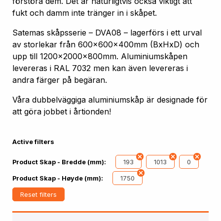
förstöra dem. Det är naturligtvis också viktigt att
fukt och damm inte tränger in i skåpet.
Satemas skåpsserie – DVA08 – lagerförs i ett urval
av storlekar från 600x600x400mm (BxHxD) och
upp till 1200x2000x800mm. Aluminiumskåpen
levereras i RAL 7032 men kan även levereras i
andra färger på begäran.
Våra dubbelväggiga aluminiumskåp är designade för
att göra jobbet i årtionden!
Active filters
193
1013
0
Product Skap - Bredde (mm):
1750
Product Skap - Høyde (mm):
Reset filters