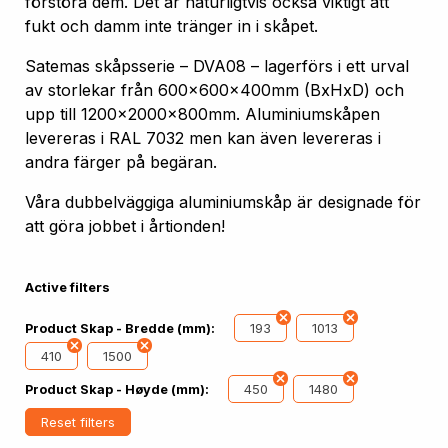
förstöra dem. Det är naturligtvis också viktigt att
fukt och damm inte tränger in i skåpet.
Satemas skåpsserie – DVA08 – lagerförs i ett urval
av storlekar från 600x600x400mm (BxHxD) och
upp till 1200x2000x800mm. Aluminiumskåpen
levereras i RAL 7032 men kan även levereras i
andra färger på begäran.
Våra dubbelväggiga aluminiumskåp är designade för
att göra jobbet i årtionden!
Active filters
193
1013
Product Skap - Bredde (mm):
410
1500
450
1480
Product Skap - Høyde (mm):
Reset filters