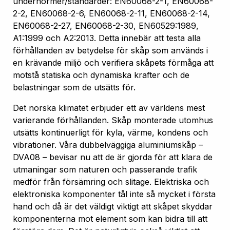
undernormer/standarder: EN60068-2-1, EN60068-
2-2, EN60068-2-6, EN60068-2-11, EN60068-2-14,
EN60068-2-27, EN60068-2-30, EN60529:1989,
A1:1999 och A2:2013. Detta innebär att testa alla
förhållanden av betydelse för skåp som används i
en krävande miljö och verifiera skåpets förmåga att
motstå statiska och dynamiska krafter och de
belastningar som de utsätts för.
Det norska klimatet erbjuder ett av världens mest
varierande förhållanden. Skåp monterade utomhus
utsätts kontinuerligt för kyla, värme, kondens och
vibrationer. Våra dubbelväggiga aluminiumskåp –
DVA08 – bevisar nu att de är gjorda för att klara de
utmaningar som naturen och passerande trafik
medför från försämring och slitage. Elektriska och
elektroniska komponenter tål inte så mycket i första
hand och då är det väldigt viktigt att skåpet skyddar
komponenterna mot element som kan bidra till att