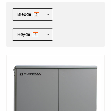
Bredde
4
Høyde
2