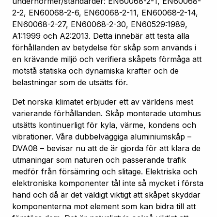
undernormer/standarder: EN60068-2-1, EN60068-
2-2, EN60068-2-6, EN60068-2-11, EN60068-2-14,
EN60068-2-27, EN60068-2-30, EN60529:1989,
A1:1999 och A2:2013. Detta innebär att testa alla
förhållanden av betydelse för skåp som används i
en krävande miljö och verifiera skåpets förmåga att
motstå statiska och dynamiska krafter och de
belastningar som de utsätts för.
Det norska klimatet erbjuder ett av världens mest
varierande förhållanden. Skåp monterade utomhus
utsätts kontinuerligt för kyla, värme, kondens och
vibrationer. Våra dubbelväggiga aluminiumskåp –
DVA08 – bevisar nu att de är gjorda för att klara de
utmaningar som naturen och passerande trafik
medför från försämring och slitage. Elektriska och
elektroniska komponenter tål inte så mycket i första
hand och då är det väldigt viktigt att skåpet skyddar
komponenterna mot element som kan bidra till att