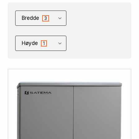
Bredde
3
Høyde
1