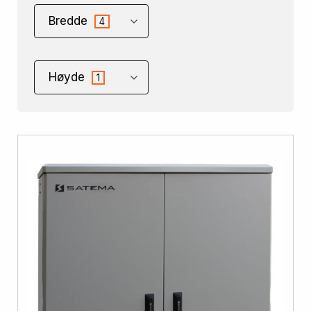
Bredde
4
Høyde
1