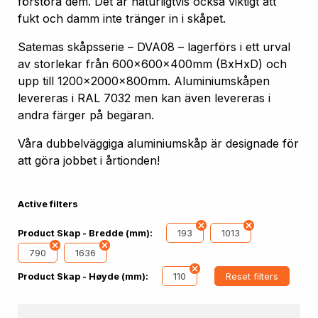
förstöra dem. Det är naturligtvis också viktigt att
fukt och damm inte tränger in i skåpet.
Satemas skåpsserie – DVA08 – lagerförs i ett urval
av storlekar från 600x600x400mm (BxHxD) och
upp till 1200x2000x800mm. Aluminiumskåpen
levereras i RAL 7032 men kan även levereras i
andra färger på begäran.
Våra dubbelväggiga aluminiumskåp är designade för
att göra jobbet i årtionden!
Active filters
193
1013
Product Skap - Bredde (mm):
790
1636
110
Reset filters
Product Skap - Høyde (mm):