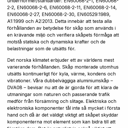
undernormer/standarder: EN60068-2-1, EN60068-
2-2, EN60068-2-6, EN60068-2-11, EN60068-2-14,
EN60068-2-27, EN60068-2-30, EN60529:1989,
A1:1999 och A2:2013. Detta innebär att testa alla
förhållanden av betydelse för skåp som används i
en krävande miljö och verifiera skåpets förmåga att
motstå statiska och dynamiska krafter och de
belastningar som de utsätts för.
Det norska klimatet erbjuder ett av världens mest
varierande förhållanden. Skåp monterade utomhus
utsätts kontinuerligt för kyla, värme, kondens och
vibrationer. Våra dubbelväggiga aluminiumskåp –
DVA08 – bevisar nu att de är gjorda för att klara de
utmaningar som naturen och passerande trafik
medför från försämring och slitage. Elektriska och
elektroniska komponenter tål inte så mycket i första
hand och då är det väldigt viktigt att skåpet skyddar
komponenterna mot element som kan bidra till att