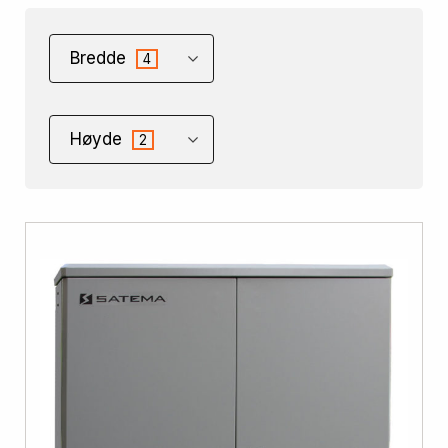
Bredde
4
Høyde
2