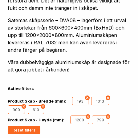
förstöra dem. Det är naturligtvis också viktigt att
fukt och damm inte tränger in i skåpet.
Satemas skåpsserie – DVA08 – lagerförs i ett urval
av storlekar från 600x600x400mm (BxHxD) och
upp till 1200x2000x800mm. Aluminiumskåpen
levereras i RAL 7032 men kan även levereras i
andra färger på begäran.
Våra dubbelväggiga aluminiumskåp är designade för
att göra jobbet i årtionden!
Active filters
193
1013
Product Skap - Bredde (mm):
900
610
1200
799
Product Skap - Høyde (mm):
Reset filters