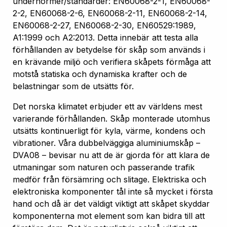
undernormer/standarder: EN60068-2-1, EN60068-
2-2, EN60068-2-6, EN60068-2-11, EN60068-2-14,
EN60068-2-27, EN60068-2-30, EN60529:1989,
A1:1999 och A2:2013. Detta innebär att testa alla
förhållanden av betydelse för skåp som används i
en krävande miljö och verifiera skåpets förmåga att
motstå statiska och dynamiska krafter och de
belastningar som de utsätts för.
Det norska klimatet erbjuder ett av världens mest
varierande förhållanden. Skåp monterade utomhus
utsätts kontinuerligt för kyla, värme, kondens och
vibrationer. Våra dubbelväggiga aluminiumskåp –
DVA08 – bevisar nu att de är gjorda för att klara de
utmaningar som naturen och passerande trafik
medför från försämring och slitage. Elektriska och
elektroniska komponenter tål inte så mycket i första
hand och då är det väldigt viktigt att skåpet skyddar
komponenterna mot element som kan bidra till att